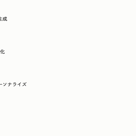
生成
化
ーソナライズ