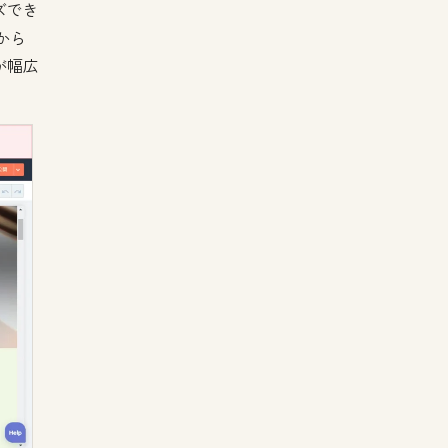
ズでき
から
が幅広