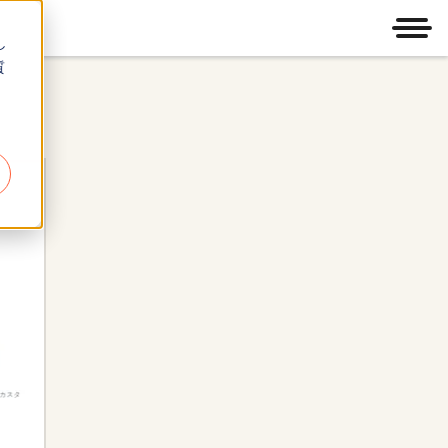
メニ
し
質