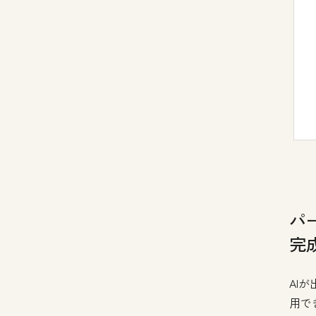
パ
完
AI
用で