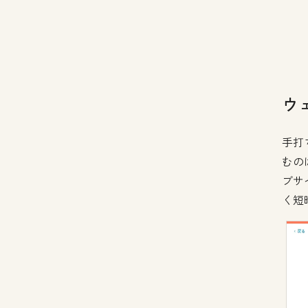
ウ
手打
むの
ブサ
く短