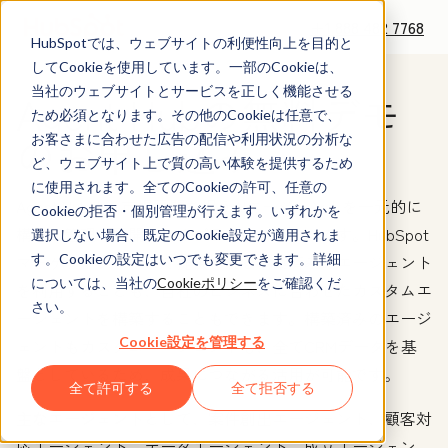
+1 888 482 7768
HubSpotでは、ウェブサイトの利便性向上を目的と
してCookieを使用しています。一部のCookieは、
当社のウェブサイトとサービスを正しく機能させる
Agent Hubの無料デモ
ため必須となります。その他のCookieは任意で、
のお申し込み
お客さまに合わせた広告の配信や利用状況の分析な
ど、ウェブサイト上で質の高い体験を提供するため
に使用されます。全てのCookieの許可、任意の
Agent Hubは、市場展開を担うAIエージェントを一元的に
Cookieの拒否・個別管理が行えます。いずれかを
構築・管理・展開できるプラットフォームです。HubSpot
選択しない場合、既定のCookie設定が適用されま
す。Cookieの設定はいつでも変更できます。詳細
マーケットプレイスで提供される構築済みのエージェント
については、当社の
Cookieポリシー
をご確認くだ
を利用することも、自社のビジネスに合わせたカスタムエ
さい。
ージェントを構築することもできます。構築済みのエージ
Cookie設定を管理する
ェントもカスタムエージェントも、全てCRMデータを基
盤としているため、成果につながる活用が可能です。
全て許可する
全て拒否する
主なエージェント
として、案件創出エージェント、顧客対
応エージェント、データエージェント、成立エージェン