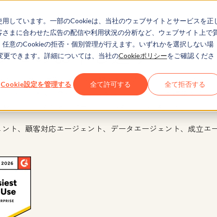
eを使用しています。一部のCookieは、当社のウェブサイトとサービスを正
お客さまに合わせた広告の配信や利用状況の分析など、ウェブサイト上で
、任意のCookieの拒否・個別管理が行えます。いずれかを選択しない場
無料デモのお申し込み
でも変更できます。詳細については、当社の
Cookieポリシー
をご確認くださ
ジェントを一元的に構築・管理・展開できるプラットフォームです。H
Cookie設定を管理する
全て許可する
全て拒否する
自社のビジネスに合わせたカスタムエージェントを構築するこ
基盤としているため、成果につながる活用が可能です。
ェント、顧客対応エージェント、データエージェント、成立エ