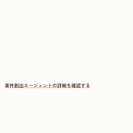
アカウントに購買検討のシグナルが現れたタイミ
ングでアプローチする
ミーティングのたびに、CRMへの自動更新とフォ
ローアップEメールの下書きを承認する
成約につながる会話により多くの時間を充てる
案件創出エージェントの詳細を確認する