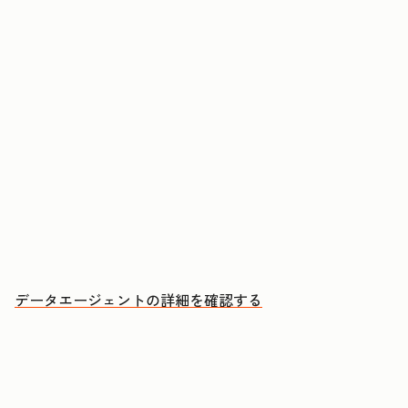
コンタクトや企業に関する質問に回答する
CRMデータ、通話、Eメール、文書からインサイ
トを取得する
優先的にアプローチすべきアカウントと、その理
由を把握する
データエージェントの詳細を確認する