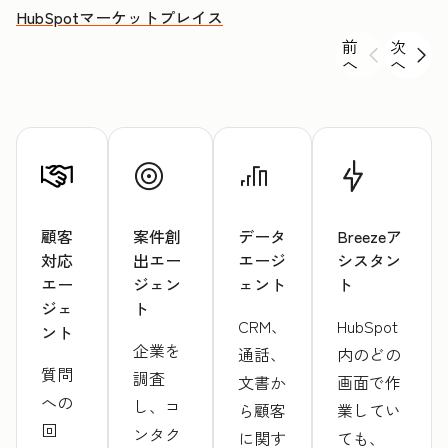
HubSpotマーケットプレイス
前
次
へ
へ
顧客
案件創
データ
Breezeア
対応
出エー
エージ
シスタン
エー
ジェン
ェント
ト
ジェ
ト
CRM、
HubSpot
ント
企業を
通話、
内のどの
質問
調査
文書か
画面で作
への
し、コ
ら顧客
業してい
回
ンタク
に関す
ても、