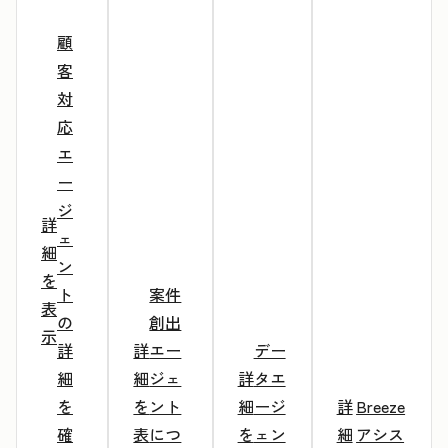
顧
客
対
応
エ
ー
ジ
詳
ェ
細
ン
を
ト
案件
表
の
創出
示
詳
詳
エー
デー
細
細
ジェ
詳
タエ
を
を
ント
細
ージ
詳
Breeze
確
表
につ
を
ェン
細
アシス