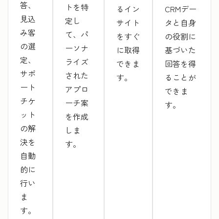
答、
トを特
るイン
CRMデー
見込
定し
サイト
タと自身
み客
て、パ
をすぐ
の役割に
の選
ーソナ
に取得
基づいた
定、
ライズ
できま
回答を得
サポ
された
す。
ることが
ート
アプロ
できま
チケ
ーチ案
す。
ット
を作成
の解
しま
決を
す。
自動
的に
行い
ま
す。