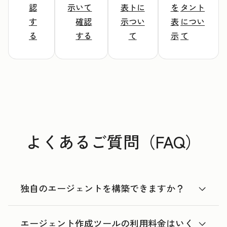
認
示
いて
表
トに
を
タント
す
確認
示
つい
表
につい
る
する
て
示
て
よくあるご質問（FAQ）
独自のエージェントを構築できますか？
エージェント作成ツールの利用料金はいく