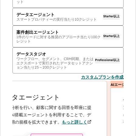
ット
データエージェント
Starter以上
スマートプロパティーの実行当たり
10
クレジット
案件創出エージェント
Starter以上
1件のリードに対する推奨のアプローチ当たり
100
ク
レジット
データスタジオ
ワークフロー、セグメント、CRM同期、または
Professional以上
エクスポートで実行されたデータセットアクシ
ョン当たり
25
～
200
クレジット
カスタムプランを作成
ント
AIエージェント
ータエージェント
顧客
や分析を行い、顧客に関する回答を即座に提
迅速かつ
るAI搭載エージェントを利用することで、デ
に応じて
運用の規模を拡大できます。
もっと詳しく
複雑なケ
ます。
も