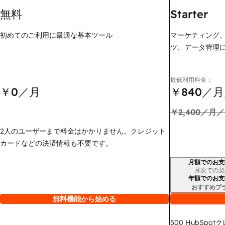
無料
Starter
初めてのご利用に最適な基本ツール
マーケティング
ツ、データ管理
最低利用料金：
￥0
／月
￥840
／月
￥2,400
／月／
2人のユーザーまで料金はかかりません。クレジット
カードなどの決済情報も不要です。
月額でのお支
請求期間
月次での契
年額でのお支
おすすめプ
無料機能から始める
500
HubSpot