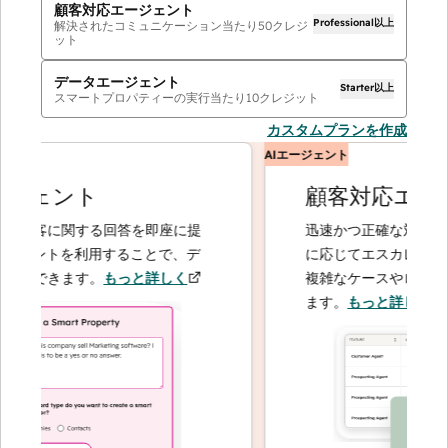
顧客対応エージェント
Professional以上
解決されたコミュニケーション当たり
50
クレジ
ット
データエージェント
Starter以上
スマートプロパティーの実行当たり
10
クレジット
カスタムプランを作成
AIエージェント
ジェント
顧客対応エージ
、顧客に関する回答を即座に提
迅速かつ正確な対応で問
ジェントを利用することで、デ
に応じてエスカレーショ
拡大できます。
もっと詳しく
複雑なケースやロイヤル
ます。
もっと詳しく