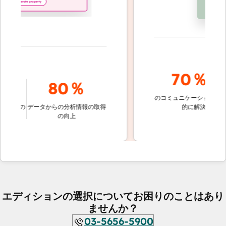
70％+
80％
のコミュニケーションを自動
決定の
データからの分析情報の取得
的に解決
の向上
エディションの選択についてお困りのことはあり
ませんか？
03-5656-5900