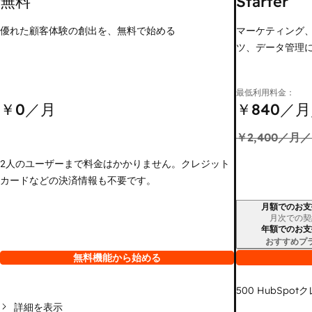
無料
Starter
優れた顧客体験の創出を、無料で始める
マーケティング
ツ、データ管理
最低利用料金：
￥0
／月
￥840
／月
￥2,400
／月／
2人のユーザーまで料金はかかりません。クレジット
カードなどの決済情報も不要です。
月額でのお支
請求期間
月次での契
年額でのお支
おすすめプ
無料機能から始める
500
HubSpot
詳細を表示