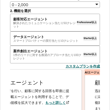
0 - 2,000
2.
機能を選択
顧客対応エージェント
Professional以上
解決されたコミュニケーション当たり
50
クレジ
ット
データエージェント
Starter以上
スマートプロパティーの実行当たり
10
クレジット
案件創出エージェント
Starter以上
1件のリードに対する推奨のアプローチ当たり
100
ク
レジット
カスタムプランを作成
AIエージェント
タエージェント
顧客対応
析を行い、顧客に関する回答を即座に提
迅速かつ正確
I搭載エージェントを利用することで、デ
に応じてエス
の規模を拡大できます。
もっと詳しく
複雑なケース
ます。
もっと