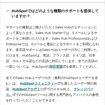
HubSpotではどのような種類のサポートを提供して
いますか？
サポートの種類はご購入いただくSales Hubのエディションに
よって異なります。Sales Hub Starterでは、Eメールによるサ
ポートをご利用いただけます。Sales Hub Professionalおよび
Enterpriseでは、Eメールと電話によるサポートをご利用になれ
ます。多言語サポートはSales Hubユーザーの方にご利用いた
だけます。HubSpotは、英語、フランス語、ドイツ語、日本
語、ポルトガル語などの言語に対応しています。全ての言語の
一覧については、HubSpotの
対応言語
を参照してください。
全てのSales Hubユーザーの方（無料のHubSpotユーザーを含
む）は、
HubSpotコミュニティー
を通じたユーザー間の相
談、
HubSpotアカデミー
でのスキル向上、
ナレッジベー
ス。
でのHubSpotツールに関する専門的なアドバイスの参照
を行っていただくことができます。