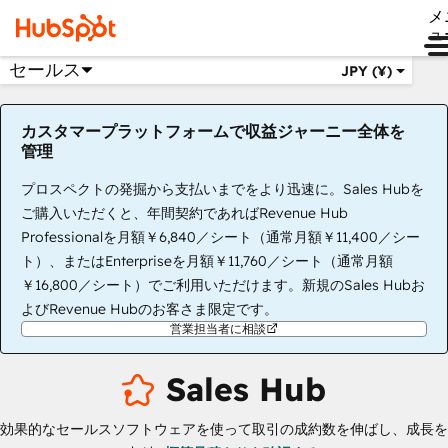
メ
ュ
セールス
JPY (¥)
カスタマープラットフォームで収益ジャーニー全体を
管理
プロスペクトの発掘から支払いまでをより迅速に。Sales Hubを
ご購入いただくと、年間契約であればRevenue Hub
Professionalを月額￥6,840／シート（通常月額￥11,400／シー
ト）、またはEnterpriseを月額￥11,760／シート（通常月額
￥16,800／シート）でご利用いただけます。新規のSales Hubお
よびRevenue Hubのお客さま限定です。
営業担当者に相談
Sales Hub
効果的なセールスソフトウェアを使って取引の成約数を伸ばし、成長を