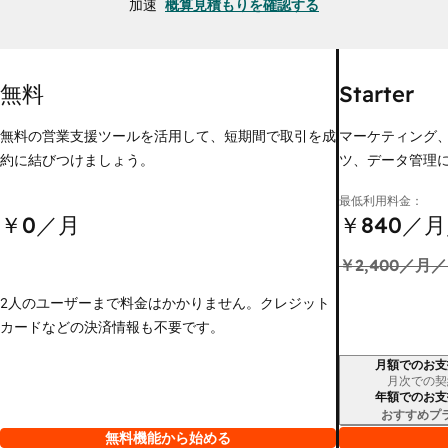
加速
概算見積もりを確認する
無料
Starter
無料の営業支援ツールを活用して、短期間で取引を成
マーケティング
約に結びつけましょう。
ツ、データ管理
最低利用料金：
￥0
／月
￥840
／月
￥2,400
／月／
2人のユーザーまで料金はかかりません。クレジット
カードなどの決済情報も不要です。
月額でのお支
請求期間
月次での契
年額でのお支
おすすめプ
無料機能から始める