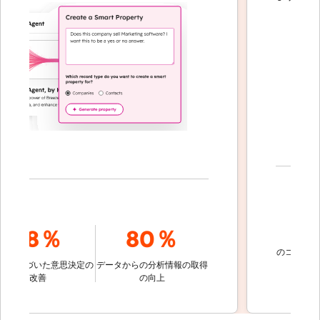
70
78％
80％
のコミュニケー
基づいた意思決定の
データからの分析情報の取得
的に解
改善
の向上