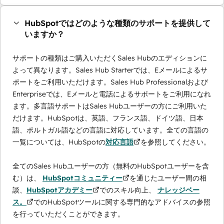
HubSpotではどのような種類のサポートを提供して
いますか？
サポートの種類はご購入いただくSales Hubのエディションに
よって異なります。Sales Hub Starterでは、Eメールによるサ
ポートをご利用いただけます。Sales Hub Professionalおよび
Enterpriseでは、Eメールと電話によるサポートをご利用になれ
ます。多言語サポートはSales Hubユーザーの方にご利用いた
だけます。HubSpotは、英語、フランス語、ドイツ語、日本
語、ポルトガル語などの言語に対応しています。全ての言語の
一覧については、HubSpotの
対応言語
を参照してください。
全てのSales Hubユーザーの方（無料のHubSpotユーザーを含
む）は、
HubSpotコミュニティー
を通じたユーザー間の相
談、
HubSpotアカデミー
でのスキル向上、
ナレッジベー
ス。
でのHubSpotツールに関する専門的なアドバイスの参照
を行っていただくことができます。