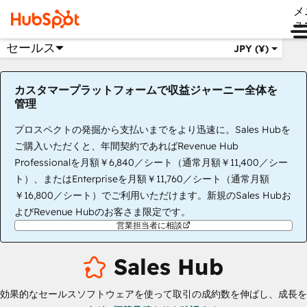
メ
ュ
セールス
JPY (¥)
カスタマープラットフォームで収益ジャーニー全体を
管理
プロスペクトの発掘から支払いまでをより迅速に。Sales Hubを
ご購入いただくと、年間契約であればRevenue Hub
Professionalを月額￥6,840／シート（通常月額￥11,400／シー
ト）、またはEnterpriseを月額￥11,760／シート（通常月額
￥16,800／シート）でご利用いただけます。新規のSales Hubお
よびRevenue Hubのお客さま限定です。
営業担当者に相談
Sales Hub
効果的なセールスソフトウェアを使って取引の成約数を伸ばし、成長を