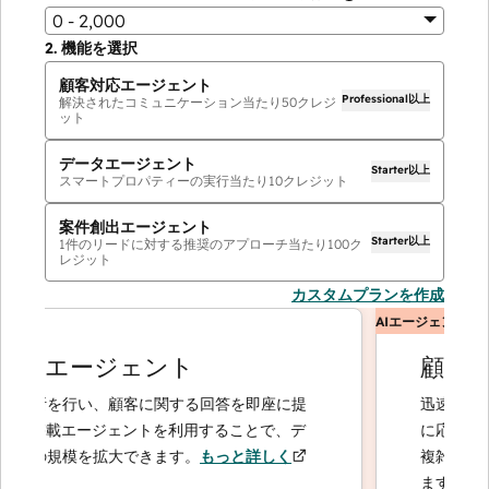
0 - 2,000
2.
機能を選択
顧客対応エージェント
Professional以上
解決されたコミュニケーション当たり
50
クレジ
ット
データエージェント
Starter以上
スマートプロパティーの実行当たり
10
クレジット
案件創出エージェント
Starter以上
1件のリードに対する推奨のアプローチ当たり
100
ク
レジット
カスタムプランを作成
AIエージェント
タエージェント
顧客対応
析を行い、顧客に関する回答を即座に提
迅速かつ正確
I搭載エージェントを利用することで、デ
に応じてエス
の規模を拡大できます。
もっと詳しく
複雑なケース
ます。
もっと