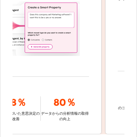
70
78％
80％
のコミュニケーシ
づいた意思決定の
データからの分析情報の取得
的に解
改善
の向上