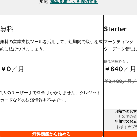
加速
概算見積もりを確認する
無料
Starter
無料の営業支援ツールを活用して、短期間で取引を成
マーケティング
約に結びつけましょう。
ツ、データ管理
最低利用料金：
￥0
／月
￥840
／月
￥2,400
／月／
2人のユーザーまで料金はかかりません。クレジット
カードなどの決済情報も不要です。
月額でのお支
請求期間
月次での契
年額でのお支
おすすめプ
無料機能から始める