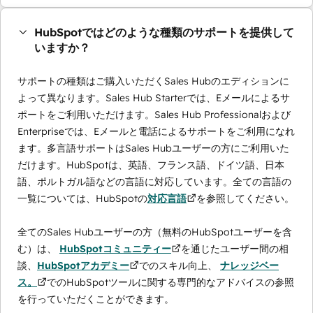
HubSpotではどのような種類のサポートを提供して
いますか？
サポートの種類はご購入いただくSales Hubのエディションに
よって異なります。Sales Hub Starterでは、Eメールによるサ
ポートをご利用いただけます。Sales Hub Professionalおよび
Enterpriseでは、Eメールと電話によるサポートをご利用になれ
ます。多言語サポートはSales Hubユーザーの方にご利用いた
だけます。HubSpotは、英語、フランス語、ドイツ語、日本
語、ポルトガル語などの言語に対応しています。全ての言語の
一覧については、HubSpotの
対応言語
を参照してください。
全てのSales Hubユーザーの方（無料のHubSpotユーザーを含
む）は、
HubSpotコミュニティー
を通じたユーザー間の相
談、
HubSpotアカデミー
でのスキル向上、
ナレッジベー
ス。
でのHubSpotツールに関する専門的なアドバイスの参照
を行っていただくことができます。