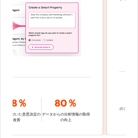
70
78％
80％
のコミュニケー
基づいた意思決定の
データからの分析情報の取得
的に解
改善
の向上