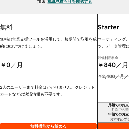
加速
概算見積もりを確認する
無料
Starter
無料の営業支援ツールを活用して、短期間で取引を成
マーケティング
約に結びつけましょう。
ツ、データ管理
最低利用料金：
￥0
／月
￥840
／月
￥2,400
／月／
2人のユーザーまで料金はかかりません。クレジット
カードなどの決済情報も不要です。
月額でのお支
請求期間
月次での契
年額でのお支
おすすめプ
無料機能から始める