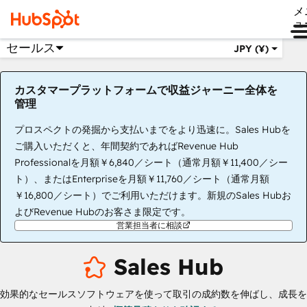
メ
ュ
セールス
JPY (¥)
カスタマープラットフォームで収益ジャーニー全体を
管理
プロスペクトの発掘から支払いまでをより迅速に。Sales Hubを
ご購入いただくと、年間契約であればRevenue Hub
Professionalを月額￥6,840／シート（通常月額￥11,400／シー
ト）、またはEnterpriseを月額￥11,760／シート（通常月額
￥16,800／シート）でご利用いただけます。新規のSales Hubお
よびRevenue Hubのお客さま限定です。
営業担当者に相談
Sales Hub
効果的なセールスソフトウェアを使って取引の成約数を伸ばし、成長を