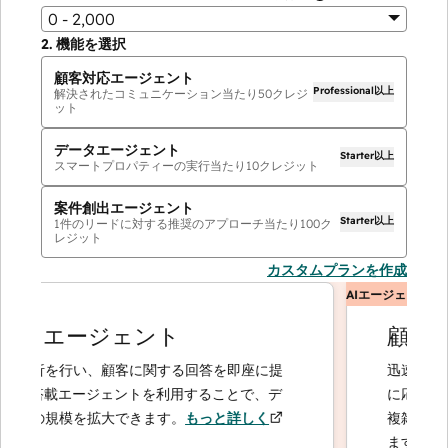
0 - 2,000
2.
機能を選択
顧客対応エージェント
Professional以上
解決されたコミュニケーション当たり
50
クレジ
ット
データエージェント
Starter以上
スマートプロパティーの実行当たり
10
クレジット
案件創出エージェント
Starter以上
1件のリードに対する推奨のアプローチ当たり
100
ク
レジット
カスタムプランを作成
AIエージェント
タエージェント
顧客対応
析を行い、顧客に関する回答を即座に提
迅速かつ正確
I搭載エージェントを利用することで、デ
に応じてエス
の規模を拡大できます。
もっと詳しく
複雑なケース
ます。
もっと