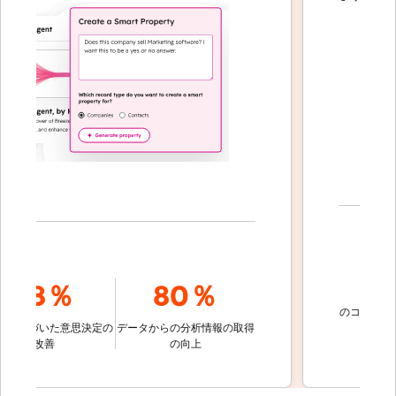
70
78％
80％
のコミュニケーシ
づいた意思決定の
データからの分析情報の取得
的に解
改善
の向上