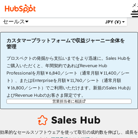
メ
ュ
セールス
JPY (¥)
カスタマープラットフォームで収益ジャーニー全体を
管理
プロスペクトの発掘から支払いまでをより迅速に。Sales Hubを
ご購入いただくと、年間契約であればRevenue Hub
Professionalを月額￥6,840／シート（通常月額￥11,400／シー
ト）、またはEnterpriseを月額￥11,760／シート（通常月額
￥16,800／シート）でご利用いただけます。新規のSales Hubお
よびRevenue Hubのお客さま限定です。
営業担当者に相談
Sales Hub
効果的なセールスソフトウェアを使って取引の成約数を伸ばし、成長を