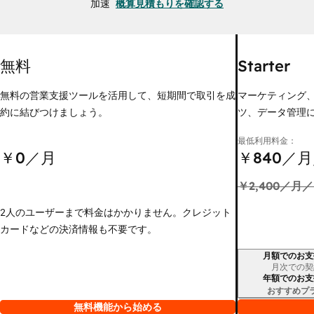
加速
概算見積もりを確認する
無料
Starter
無料の営業支援ツールを活用して、短期間で取引を成
マーケティング
約に結びつけましょう。
ツ、データ管理
最低利用料金：
￥0
／月
￥840
／月
￥2,400
／月／
2人のユーザーまで料金はかかりません。クレジット
カードなどの決済情報も不要です。
月額でのお支
請求期間
月次での契
年額でのお支
おすすめプ
無料機能から始める