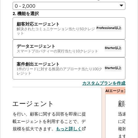
0 - 2,000
2.
機能を選択
顧客対応エージェント
Professional以上
解決されたコミュニケーション当たり
50
クレジ
ット
データエージェント
Starter以上
スマートプロパティーの実行当たり
10
クレジット
案件創出エージェント
Starter以上
1件のリードに対する推奨のアプローチ当たり
100
ク
レジット
カスタムプランを作成
AIエージェント
タエージェント
顧客対応
析を行い、顧客に関する回答を即座に提
迅速かつ正確な
I搭載エージェントを利用することで、デ
に応じてエスカ
の規模を拡大できます。
もっと詳しく
複雑なケースや
ます。
もっと詳