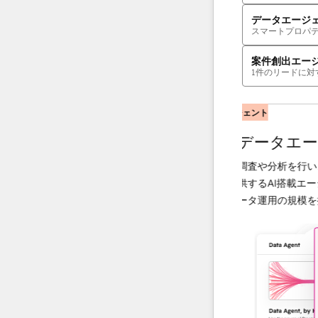
データエージ
スマートプロパ
案件創出エー
1件のリードに対
AIエージェント
ージェント
データエージェ
絡すべきかを把握しているAI
調査や分析を行い、顧客に
りスマートに案件創出、信頼関
供するAI搭載エージェン
間を短縮、担当者を増やすこと
ータ運用の規模を拡大でき
拡大といった作業全てを1つの
実行できます。
もっと詳しく