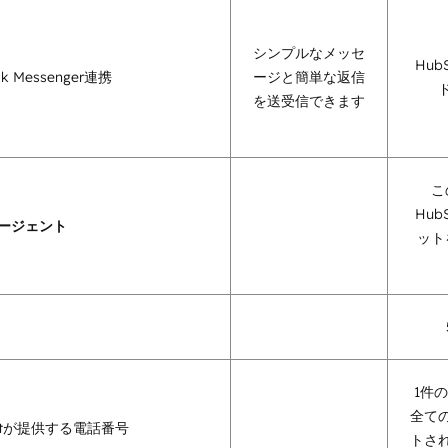
シンプルなメッセ
Hub
ok Messenger連携
ージと簡単な返信
を送受信できます
こ
Hub
ージェント
ット
1件
全て
potが提供する電話番号
トさ