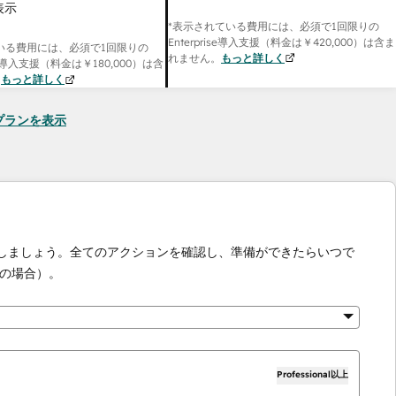
表示
*表示されている費用には、必須で1回限りの
Enterprise導入支援（料金は
￥420,000
）は含ま
いる費用には、必須で1回限りの
れません。
もっと詳しく
onal導入支援（料金は
￥180,000
）は含
。
もっと詳しく
seのプランを表示
化しましょう。全てのアクションを確認し、準備ができたらいつで
の場合）。
Professional以上