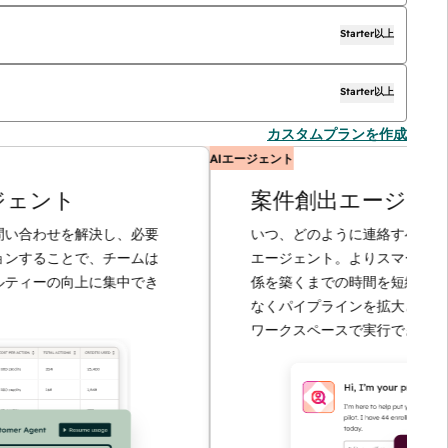
Starter以上
Starter以上
カスタムプランを作成
AIエージェント
ト
案件創出エージェント
せを解決し、必要
いつ、どのように連絡すべきかを把握して
ことで、チームは
エージェント。よりスマートに案件創出
の向上に集中でき
係を築くまでの時間を短縮、担当者を増
なくパイプラインを拡大といった作業全
ワークスペースで実行できます。
もっと