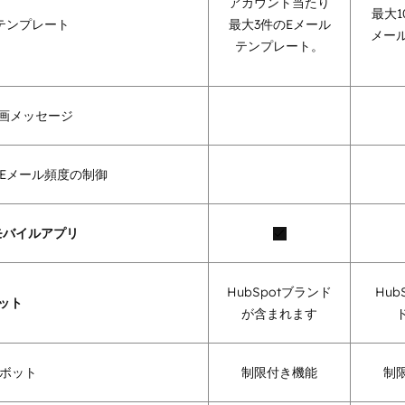
アカウント当たり
最大1
テンプレート
最大3件のEメール
メー
テンプレート。
動画メッセージ
Eメール頻度の制御
tモバイルアプリ
HubSpotブランド
Hub
ット
が含まれます
ボット
制限付き機能
制