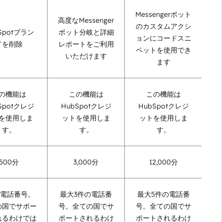
Messengerボット
高度なMessenger
のカスタムアクシ
Spotブラン
ボット分岐と詳細
ョンにコードスニ
ドを削除
レポートをご利用
ペットを使用でき
いただけます
ます
の機能は
この機能は
この機能は
Spotクレジ
HubSpotクレジ
HubSpotクレジ
を使用しま
ットを使用しま
ットを使用しま
す。
す。
す。
500分
3,000分
12,000分
の電話番号。
最大3件の電話番
最大5件の電話番
の国でサポー
号。全ての国でサ
号。全ての国でサ
れるわけでは
ポートされるわけ
ポートされるわけ