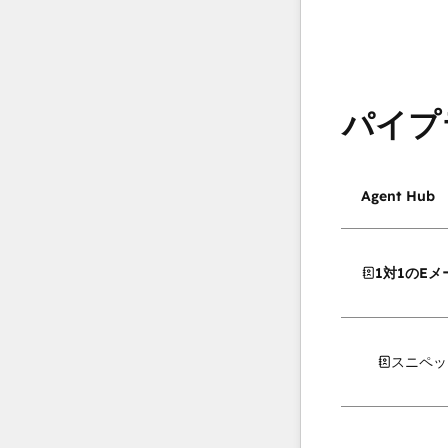
パイプ
Agent Hub
1対1のEメ
スニペッ