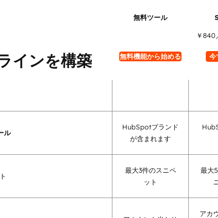
￥840
ラインを構築
無料機能から始める
今
HubSpotブランド
Hub
ール
が含まれます
最大3件のスニペ
最大5
ト
ット
アカ