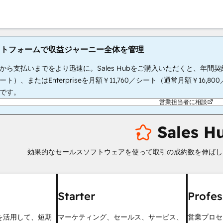
ットフォームで収益ジャーニー全体を管理
支払いまでをより迅速に。Sales Hubをご購入いただくと、年間契約であればR
シート）、またはEnterpriseを月額￥11,760／シート（通常月額￥16,8
定です。
営業担当者に相談
Sales H
効果的なセールスソフトウェアを使って取引の成約数を伸ばし
Starter
Profes
を活用して、短期
マーケティング、セールス、サービス、
営業プロセ