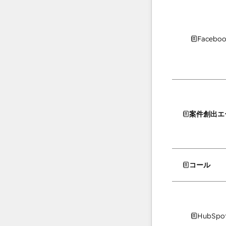
Facebo
案件創出エ
コール
HubS