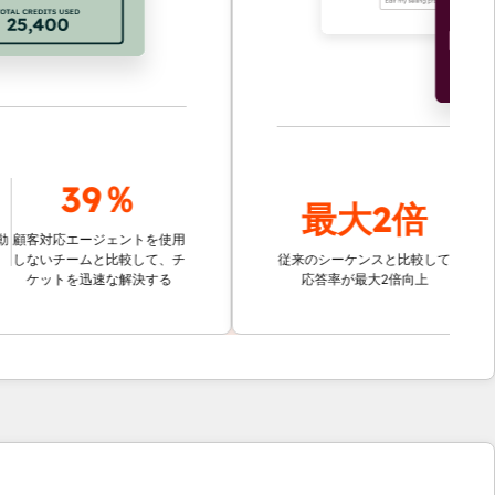
39％
最大
2倍
最大
応エージェントを使用
チームと比較して、チ
従来のシーケンスと比較して
アカウントの調
トを迅速な解決する
応答率が最大2倍向上