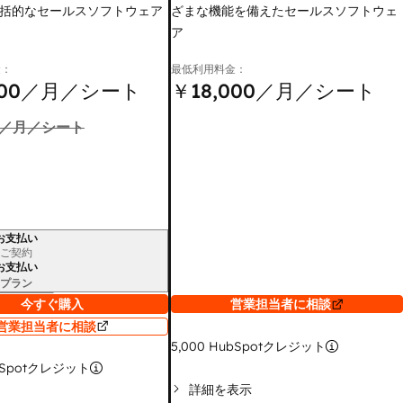
括的なセールスソフトウェア
ざまな機能を備えたセールスソフトウェ
ア
金：
最低利用料金：
00
／月／シート
￥18,000
／月／シート
／月／シート
お支払い
ご契約
お支払い
プラン
今すぐ購入
営業担当者に相談
営業担当者に相談
5,000
HubSpotクレジット
Spotクレジット
詳細を表示