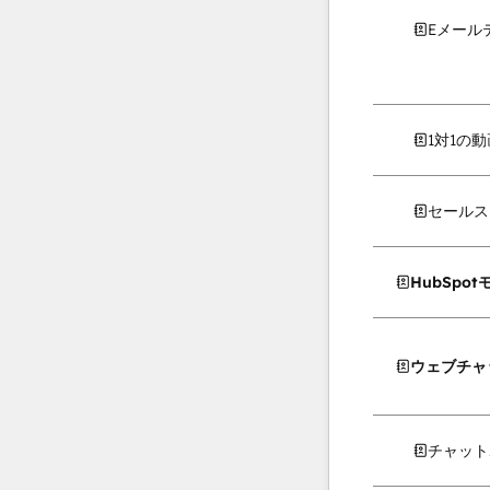
Eメール
1対1の
セールス
HubSpo
ウェブチャ
チャット