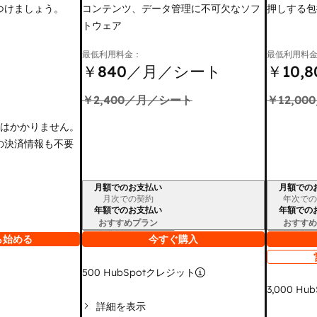
つけましょう。
コンテンツ、データ管理に不可欠なソフ
押しする包
トウェア
最低利用料金：
最低利用料
￥840
／月／シート
￥10,8
￥2,400
／月／シート
￥12,000
金はかかりません。
の決済情報も不要
月額でのお支払い
月額での
請求期間
請求期間
月次での契約
年次での
年額でのお支払い
年額での
おすすめプラン
おすすめ
ら始める
今すぐ購入
500
HubSpotクレジット
3,000
Hub
詳細を表示