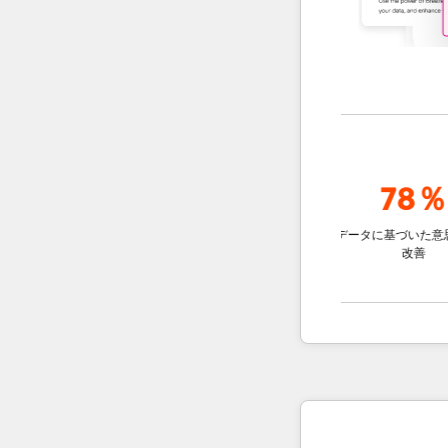
倍
最大
95％
78％
較して
アカウントの調査時間を短縮
データに基づいた意思決定の
向上
改善