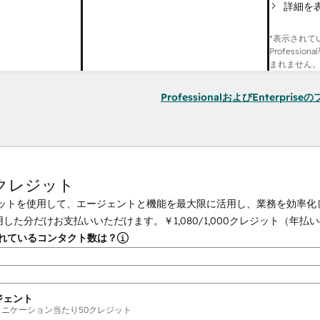
詳細を
*表示されて
Professi
まれません
ProfessionalおよびEnterpri
tクレジット
クレジットを使用して、エージェントと機能を最大限に活用し、業務を効率
用した分だけお支払いいただけます。
￥1,080
/
1,000
クレジット（年払い
されているコンタクト数は？
ジェント
ュニケーション当たり
50
クレジット