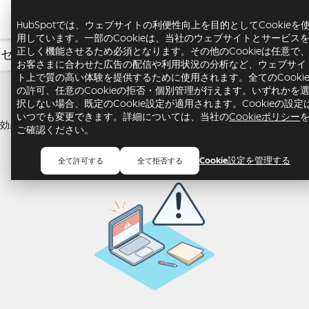
メ
ュ
HubSpotでは、ウェブサイトの利便性向上を目的としてCookieを
用しています。一部のCookieは、当社のウェブサイトとサービス
正しく機能させるため必須となります。その他のCookieは任意で
セールス
USD
お客さまに合わせた広告の配信や利用状況の分析など、ウェブサイ
ト上で質の高い体験を提供するために使用されます。全てのCooki
Sales Hub
の許可、任意のCookieの拒否・個別管理が行えます。いずれかを
択しない場合、既定のCookie設定が適用されます。Cookieの設定
いつでも変更できます。詳細については、当社の
Cookieポリシー
効果的なセールスソフトウェアを使って取引の成約数を伸ばし、成長を
ご確認ください。
加速
Cookie設定を管理する
全て許可する
全て拒否する