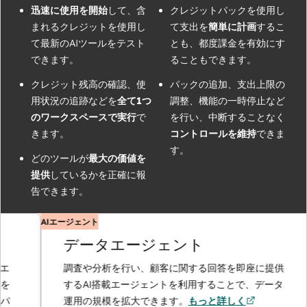
迅速に使用を開始
して、含
クレジットパックを使用し
まれるクレジットを使用し
て支出を
簡単に計画
するこ
て最新のAIツールをテスト
とも、都度課金を有効にす
できます。
ることもできます。
クレジット残高の確認、使
パックの追加、支出上限の
用状況の追跡などを
全て1つ
調整、機能の一時停止など
のワークスペースで実行
で
を行い、中断することなく
きます。
コントロールを維持
できま
す。
どのツールが
最大の価値を
提供
しているかを正確に報
告できます。
AIエージェント
データエージェント
調査や分析を行い、顧客に関する回答を即座に提供
するAI搭載エージェントを利用することで、データ
運用の規模を拡大できます。
もっと詳しく