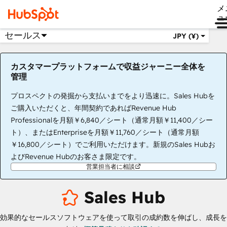
メ
ュ
セールス
JPY (¥)
カスタマープラットフォームで収益ジャーニー全体を
管理
プロスペクトの発掘から支払いまでをより迅速に。Sales Hubを
ご購入いただくと、年間契約であればRevenue Hub
Professionalを月額￥6,840／シート（通常月額￥11,400／シー
ト）、またはEnterpriseを月額￥11,760／シート（通常月額
￥16,800／シート）でご利用いただけます。新規のSales Hubお
よびRevenue Hubのお客さま限定です。
営業担当者に相談
Sales Hub
効果的なセールスソフトウェアを使って取引の成約数を伸ばし、成長を