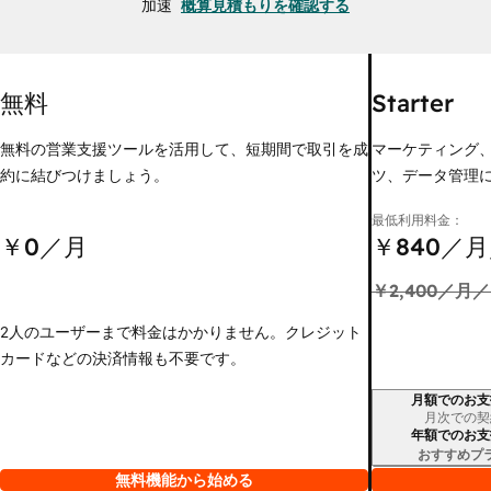
加速
概算見積もりを確認する
無料
Starter
無料の営業支援ツールを活用して、短期間で取引を成
マーケティング
約に結びつけましょう。
ツ、データ管理
最低利用料金：
￥0
／月
￥840
／月
￥2,400
／月／
2人のユーザーまで料金はかかりません。クレジット
カードなどの決済情報も不要です。
月額でのお支
請求期間
月次での契
年額でのお支
おすすめプ
無料機能から始める