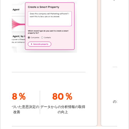
70
78％
80％
のコミュニケー
基づいた意思決定の
データからの分析情報の取得
的に
改善
の向上