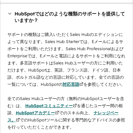
HubSpotではどのような種類のサポートを提供して
いますか？
サポートの種類はご購入いただくSales Hubのエディションに
よって異なります。Sales Hub Starterでは、Eメールによるサ
ポートをご利用いただけます。Sales Hub Professionalおよび
Enterpriseでは、Eメールと電話によるサポートをご利用になれ
ます。多言語サポートはSales Hubユーザーの方にご利用いた
だけます。HubSpotは、英語、フランス語、ドイツ語、日本
語、ポルトガル語などの言語に対応しています。全ての言語の
一覧については、HubSpotの
対応言語
を参照してください。
全てのSales Hubユーザーの方（無料のHubSpotユーザーを含
む）は、
HubSpotコミュニティー
を通じたユーザー間の相
談、
HubSpotアカデミー
でのスキル向上、
ナレッジベー
ス。
でのHubSpotツールに関する専門的なアドバイスの参照
を行っていただくことができます。