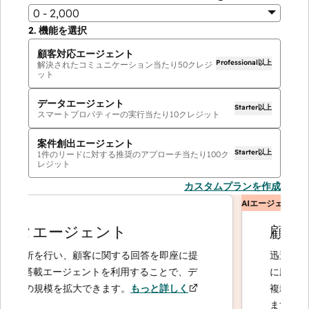
0 - 2,000
2.
機能を選択
顧客対応エージェント
Professional以上
解決されたコミュニケーション当たり
50
クレジ
ット
データエージェント
Starter以上
スマートプロパティーの実行当たり
10
クレジット
案件創出エージェント
Starter以上
1件のリードに対する推奨のアプローチ当たり
100
ク
レジット
カスタムプランを作成
AIエージェント
タエージェント
顧客対応
分析を行い、顧客に関する回答を即座に提
迅速かつ正確
I搭載エージェントを利用することで、デ
に応じてエス
用の規模を拡大できます。
もっと詳しく
複雑なケース
ます。
もっと