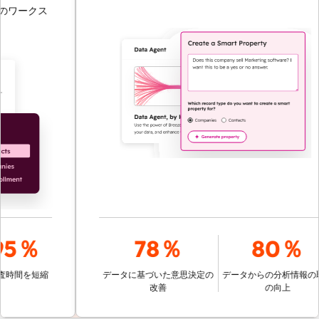
ワークス
5％
78％
80％
時間を短縮
データに基づいた意思決定の
データからの分析情報の取
改善
の向上