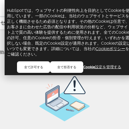
メ
ュ
HubSpotでは、ウェブサイトの利便性向上を目的としてCookieを
用しています。一部のCookieは、当社のウェブサイトとサービス
正しく機能させるため必須となります。その他のCookieは任意で
セールス
USD
お客さまに合わせた広告の配信や利用状況の分析など、ウェブサイ
ト上で質の高い体験を提供するために使用されます。全てのCooki
Sales Hub
の許可、任意のCookieの拒否・個別管理が行えます。いずれかを
択しない場合、既定のCookie設定が適用されます。Cookieの設定
いつでも変更できます。詳細については、当社の
Cookieポリシー
効果的なセールスソフトウェアを使って取引の成約数を伸ばし、成長を
ご確認ください。
加速
Cookie設定を管理する
全て許可する
全て拒否する