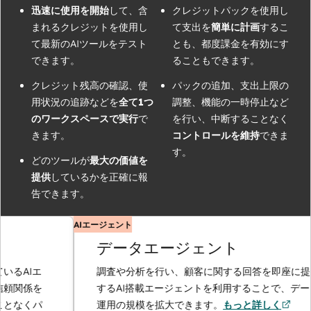
迅速に使用を開始
して、含
クレジットパックを使用し
まれるクレジットを使用し
て支出を
簡単に計画
するこ
て最新のAIツールをテスト
とも、都度課金を有効にす
できます。
ることもできます。
クレジット残高の確認、使
パックの追加、支出上限の
用状況の追跡などを
全て1つ
調整、機能の一時停止など
のワークスペースで実行
で
を行い、中断することなく
きます。
コントロールを維持
できま
す。
どのツールが
最大の価値を
提供
しているかを正確に報
告できます。
AIエージェント
データエージェント
るAIエ
調査や分析を行い、顧客に関する回答を即座に提供
頼関係を
するAI搭載エージェントを利用することで、データ
となくパ
運用の規模を拡大できます。
もっと詳しく