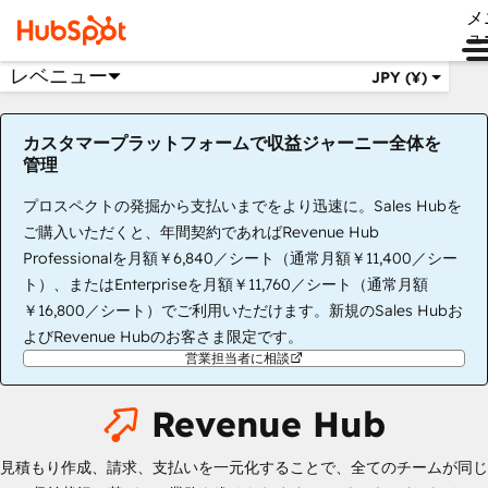
メ
ュ
レベニュー
JPY (¥)
カスタマープラットフォームで収益ジャーニー全体を
管理
プロスペクトの発掘から支払いまでをより迅速に。Sales Hubを
ご購入いただくと、年間契約であればRevenue Hub
Professionalを月額￥6,840／シート（通常月額￥11,400／シー
ト）、またはEnterpriseを月額￥11,760／シート（通常月額
￥16,800／シート）でご利用いただけます。新規のSales Hubお
よびRevenue Hubのお客さま限定です。
営業担当者に相談
Revenue Hub
見積もり作成、請求、支払いを一元化することで、全てのチームが同じ