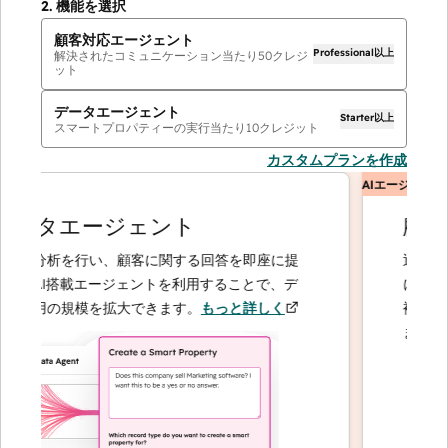
2.
機能を選択
顧客対応エージェント
Professional以上
解決されたコミュニケーション当たり
50
クレジ
ット
データエージェント
Starter以上
スマートプロパティーの実行当たり
10
クレジット
カスタムプランを作成
ント
AIエージェント
ータエージェント
顧客
や分析を行い、顧客に関する回答を即座に提
迅速かつ
るAI搭載エージェントを利用することで、デ
に応じて
運用の規模を拡大できます。
もっと詳しく
複雑なケ
ます。
も