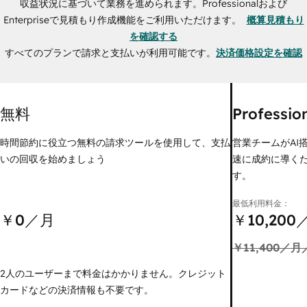
収益状況に基づいて業務を進められます。Professionalおよび
Enterpriseで見積もり作成機能をご利用いただけます。
概算見積もり
を確認する
すべてのプランで請求と支払いが利用可能です。
決済価格設定を確認
無料
Professio
時間節約に役立つ無料の請求ツールを使用して、支払
営業チームがAI
いの回収を始めましょう
速に成約に導く
す。
最低利用料金：
￥0
／月
￥10,200
￥11,400
／月
2人のユーザーまで料金はかかりません。クレジット
カードなどの決済情報も不要です。