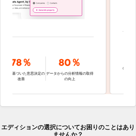
7
78％
80％
のコミュニ
タに基づいた意思決定の
データからの分析情報の取得
改善
の向上
エディションの選択についてお困りのことはあり
ませんか？