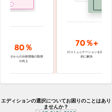
70％+
80％
のコミュニケーションを自動
顧客対応
ータからの分析情報の取得
的に解決
しないチ
の向上
ケット
エディションの選択についてお困りのことはあり
ませんか？