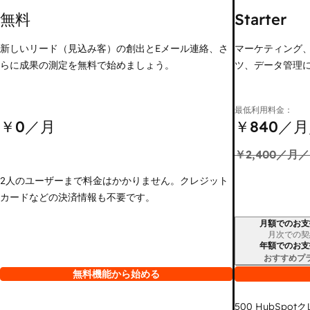
無料
Starter
新しいリード（見込み客）の創出とEメール連絡、さ
マーケティング
らに成果の測定を無料で始めましょう。
ツ、データ管理
最低利用料金：
￥0
／月
￥840
／月
￥2,400
／月／
2人のユーザーまで料金はかかりません。クレジット
カードなどの決済情報も不要です。
月額でのお支
請求期間
月次での契
年額でのお支
おすすめプ
無料機能から始める
500
HubSpot