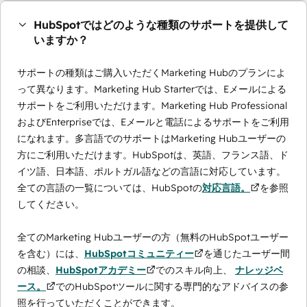
HubSpotではどのような種類のサポートを提供して
いますか？
サポートの種類はご購入いただくMarketing Hubのプランによ
って異なります。Marketing Hub Starterでは、Eメールによる
サポートをご利用いただけます。Marketing Hub Professional
およびEnterpriseでは、Eメールと電話によるサポートをご利用
になれます。多言語でのサポートはMarketing Hubユーザーの
方にご利用いただけます。HubSpotは、英語、フランス語、ド
イツ語、日本語、ポルトガル語などの言語に対応しています。
全ての言語の一覧については、HubSpotの
対応言語。
を参照
してください。
全てのMarketing Hubユーザーの方（無料のHubSpotユーザー
を含む）には、
HubSpotコミュニティー
を通じたユーザー間
の相談、
HubSpotアカデミー
でのスキル向上、
ナレッジベ
ース。
でのHubSpotツールに関する専門的なアドバイスの参
照を行っていただくことができます。