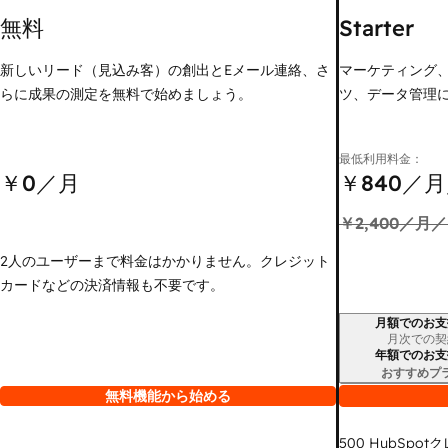
無料
Starter
新しいリード（見込み客）の創出とEメール連絡、さ
マーケティング
らに成果の測定を無料で始めましょう。
ツ、データ管理
最低利用料金：
￥0
／月
￥840
／月
￥2,400
／月／
2人のユーザーまで料金はかかりません。クレジット
カードなどの決済情報も不要です。
月額でのお支
請求期間
月次での契
年額でのお支
おすすめプ
無料機能から始める
500
HubSpot