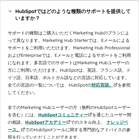
HubSpotではどのような種類のサポートを提供して
いますか？
サポートの種類はご購入いただくMarketing Hubのプランによ
って異なります。Marketing Hub Starterでは、Eメールによる
サポートをご利用いただけます。Marketing Hub Professional
およびEnterpriseでは、Eメールと電話によるサポートをご利用
になれます。多言語でのサポートはMarketing Hubユーザーの
方にご利用いただけます。HubSpotは、英語、フランス語、ド
イツ語、日本語、ポルトガル語などの言語に対応しています。
全ての言語の一覧については、HubSpotの
対応言語。
を参照
してください。
全てのMarketing Hubユーザーの方（無料のHubSpotユーザー
を含む）には、
HubSpotコミュニティー
を通じたユーザー間
の相談、
HubSpotアカデミー
でのスキル向上、
ナレッジベ
ース。
でのHubSpotツールに関する専門的なアドバイスの参
照を行っていただくことができます。