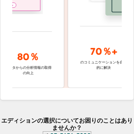
70％+
80％
のコミュニケーションを自動
顧客対応
ータからの分析情報の取得
的に解決
しないチ
の向上
ケット
エディションの選択についてお困りのことはあり
ませんか？