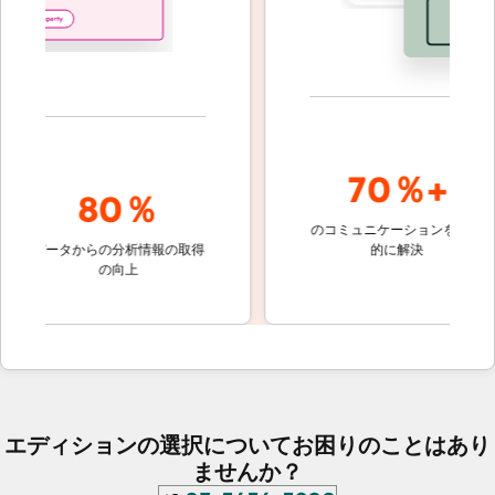
70％+
80％
のコミュニケーションを自動
顧客対
データからの分析情報の取得
的に解決
しない
の向上
ケッ
エディションの選択についてお困りのことはあり
ませんか？