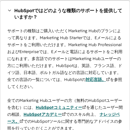
HubSpotではどのような種類のサポートを提供して
いますか？
サポートの種類はご購入いただくMarketing Hubのプランによ
って異なります。Marketing Hub Starterでは、Eメールによる
サポートをご利用いただけます。Marketing Hub Professional
およびEnterpriseでは、Eメールと電話によるサポートをご利用
になれます。多言語でのサポートはMarketing Hubユーザーの
方にご利用いただけます。HubSpotは、英語、フランス語、ド
イツ語、日本語、ポルトガル語などの言語に対応しています。
全ての言語の一覧については、HubSpotの
対応言語。
を参照
してください。
全てのMarketing Hubユーザーの方（無料のHubSpotユーザー
を含む）には、
HubSpotコミュニティー
を通じたユーザー間
の相談、
HubSpotアカデミー
でのスキル向上、
ナレッジベ
ース。
でのHubSpotツールに関する専門的なアドバイスの参
照を行っていただくことができます。