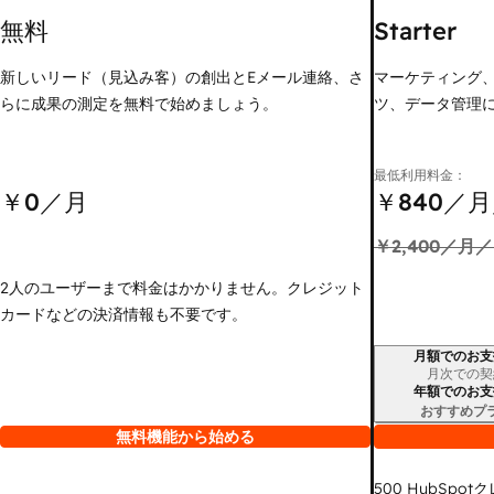
無料
Starter
新しいリード（見込み客）の創出とEメール連絡、さ
マーケティング
らに成果の測定を無料で始めましょう。
ツ、データ管理
最低利用料金：
￥0
／月
￥840
／月
￥2,400
／月／
2人のユーザーまで料金はかかりません。クレジット
カードなどの決済情報も不要です。
月額でのお支
請求期間
月次での契
年額でのお支
おすすめプ
無料機能から始める
500
HubSpot