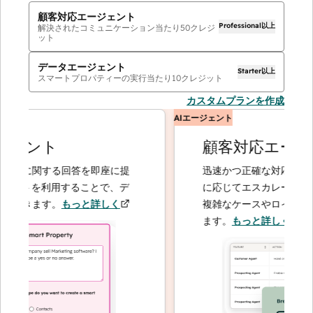
顧客対応エージェント
Professional以上
解決されたコミュニケーション当たり
50
クレジ
ット
データエージェント
Starter以上
スマートプロパティーの実行当たり
10
クレジット
カスタムプランを作成
AIエージェント
ェント
顧客対応エージェ
客に関する回答を即座に提
迅速かつ正確な対応で問い合
ントを利用することで、デ
に応じてエスカレーションす
できます。
もっと詳しく
複雑なケースやロイヤルティ
ます。
もっと詳しく