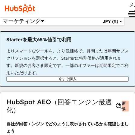
メ
ュ
マーケティング
JPY (¥)
Starterを最大65％値引で利用
よりスマートなツールを、より低価格で。月間または年間サブス
クリプションを選択すると、Starterに特別価格が適用されま
す。新規のお客さま限定です。一部のオファーは期間限定でご利
用いただけます。
今すぐ購入
HubSpot AEO（回答エンジン最適
新
化）
規
自社が回答エンジンでどのように表示されているかを確認しまし
ょう