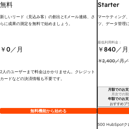
無料
Starter
新しいリード（見込み客）の創出とEメール連絡、さ
マーケティング
らに成果の測定を無料で始めましょう。
ツ、データ管理
最低利用料金：
￥0
／月
￥840
／月
￥2,400
／月／
2人のユーザーまで料金はかかりません。クレジット
カードなどの決済情報も不要です。
月額でのお支
請求期間
月次での契
年額でのお支
おすすめプ
無料機能から始める
500
HubSpot