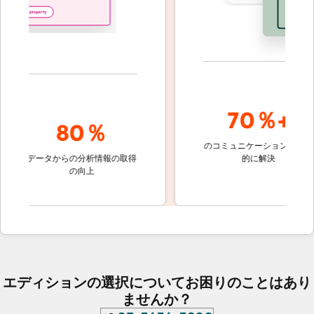
70％+
80％
のコミュニケーションを自動
顧客
の
データからの分析情報の取得
的に解決
しな
の向上
ケ
エディションの選択についてお困りのことはあり
ませんか？