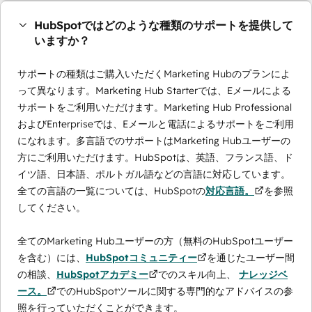
HubSpotではどのような種類のサポートを提供して
いますか？
サポートの種類はご購入いただくMarketing Hubのプランによ
って異なります。Marketing Hub Starterでは、Eメールによる
サポートをご利用いただけます。Marketing Hub Professional
およびEnterpriseでは、Eメールと電話によるサポートをご利用
になれます。多言語でのサポートはMarketing Hubユーザーの
方にご利用いただけます。HubSpotは、英語、フランス語、ド
イツ語、日本語、ポルトガル語などの言語に対応しています。
全ての言語の一覧については、HubSpotの
対応言語。
を参照
してください。
全てのMarketing Hubユーザーの方（無料のHubSpotユーザー
を含む）には、
HubSpotコミュニティー
を通じたユーザー間
の相談、
HubSpotアカデミー
でのスキル向上、
ナレッジベ
ース。
でのHubSpotツールに関する専門的なアドバイスの参
照を行っていただくことができます。