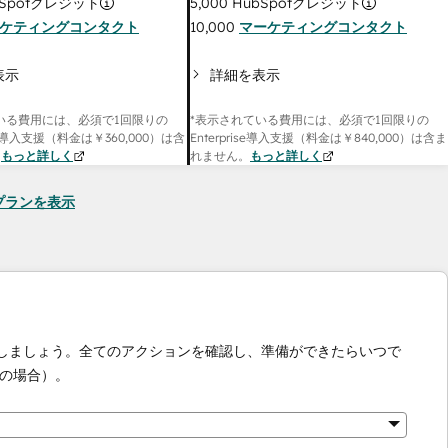
Spotクレジット
5,000
HubSpotクレジット
ケティングコンタクト
10,000
マーケティングコンタクト
表示
詳細を表示
いる費用には、必須で1回限りの
*表示されている費用には、必須で1回限りの
onal導入支援（料金は
￥360,000
）は含
Enterprise導入支援（料金は
￥840,000
）は含ま
。
もっと詳しく
れません。
もっと詳しく
seのプランを表示
化しましょう。全てのアクションを確認し、準備ができたらいつで
の場合）。