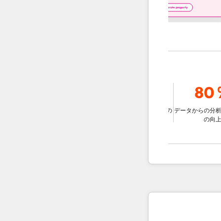
9％
78％
80％
ェントを使用
比較して、チ
データに基づいた意思決定の
データからの分析情報の
な解決する
改善
の向上