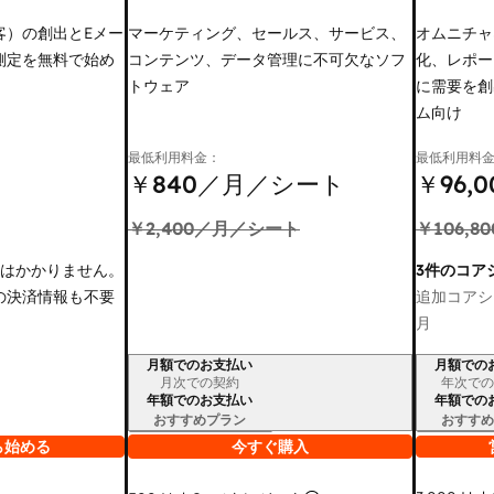
客）の創出とEメー
マーケティング、セールス、サービス、
オムニチャ
測定を無料で始め
コンテンツ、データ管理に不可欠なソフ
化、レポー
トウェア
に需要を創
ム向け
最低利用料金：
最低利用料
￥840
／月／シート
￥96,0
￥2,400
／月／シート
￥106,80
金はかかりません。
3件のコア
の決済情報も不要
追加コアシ
月
月額でのお支払い
月額での
請求期間
請求期間
月次での契約
年次での
年額でのお支払い
年額での
おすすめプラン
おすすめ
ら始める
今すぐ購入