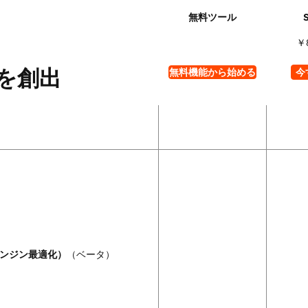
￥
を創出
無料機能から始める
今
エンジン最適化）
（ベータ）