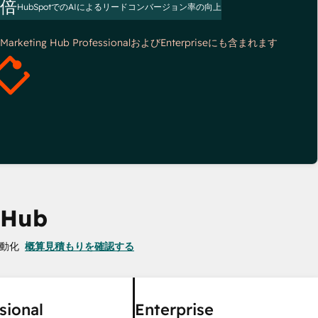
3倍
HubSpotでのAIによるリードコンバージョン率の向上
*Marketing Hub ProfessionalおよびEnterpriseにも含まれます
 Hub
動化
概算見積もりを確認する
sional
Enterprise