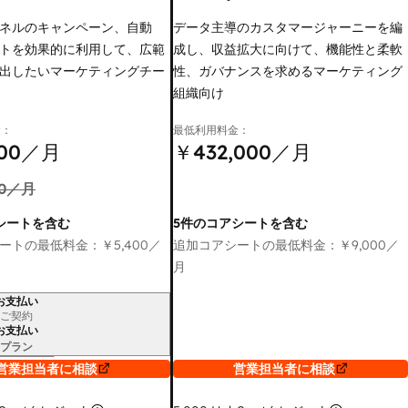
ネルのキャンペーン、自動
データ主導のカスタマージャーニーを編
トを効果的に利用して、広範
成し、収益拡大に向けて、機能性と柔軟
出したいマーケティングチー
性、ガバナンスを求めるマーケティング
組織向け
金：
最低利用料金：
00
／月
￥432,000
／月
0
／月
シートを含む
5件のコアシートを含む
ートの最低料金：
￥5,400
／
追加コアシートの最低料金：
￥9,000
／
月
お支払い
ご契約
お支払い
プラン
営業担当者に相談
営業担当者に相談