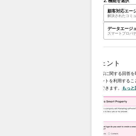
2.
機能を選択
顧客対応エー
解決されたコミ
データエージ
スマートプロパ
AIエージェント
データエージェント
決し、必要
調査や分析を行い、顧客に関する回答を即座に
、チームは
供するAI搭載エージェントを利用することで、
に集中でき
ータ運用の規模を拡大できます。
もっと詳しく