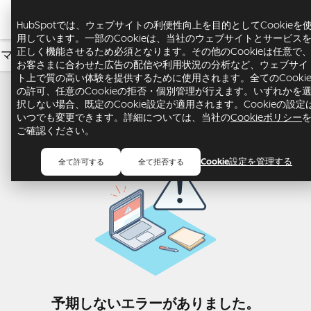
メ
ュ
HubSpotでは、ウェブサイトの利便性向上を目的としてCookieを
用しています。一部のCookieは、当社のウェブサイトとサービス
正しく機能させるため必須となります。その他のCookieは任意で
マーケティング
USD
お客さまに合わせた広告の配信や利用状況の分析など、ウェブサイ
ト上で質の高い体験を提供するために使用されます。全てのCooki
Marketing Hub
の許可、任意のCookieの拒否・個別管理が行えます。いずれかを
択しない場合、既定のCookie設定が適用されます。Cookieの設定
いつでも変更できます。詳細については、当社の
Cookieポリシー
リードを創出し、成長を加速するマーケティングを自動化
ご確認ください。
Cookie設定を管理する
全て許可する
全て拒否する
予期しないエラーがありました。