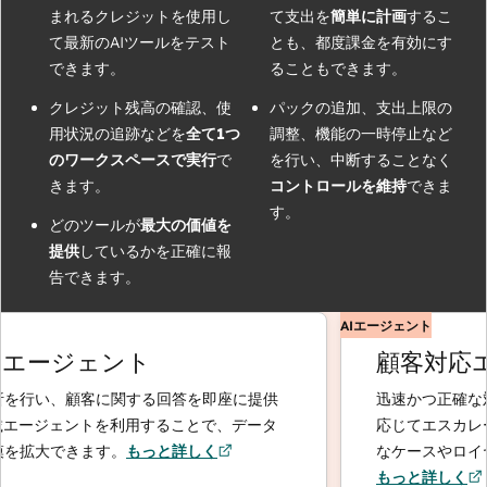
まれるクレジットを使用し
て支出を
簡単に計画
するこ
て最新のAIツールをテスト
とも、都度課金を有効にす
できます。
ることもできます。
クレジット残高の確認、使
パックの追加、支出上限の
用状況の追跡などを
全て1つ
調整、機能の一時停止など
のワークスペースで実行
で
を行い、中断することなく
きます。
コントロールを維持
できま
す。
どのツールが
最大の価値を
提供
しているかを正確に報
告できます。
AIエージェント
エージェント
顧客対応エ
を行い、顧客に関する回答を即座に提供
迅速かつ正確な対
載エージェントを利用することで、データ
応じてエスカレー
を拡大できます。
もっと詳しく
なケースやロイヤ
もっと詳しく