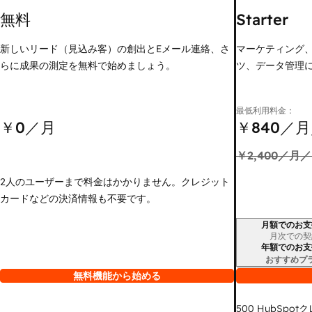
無料
Starter
新しいリード（見込み客）の創出とEメール連絡、さ
マーケティング
らに成果の測定を無料で始めましょう。
ツ、データ管理
最低利用料金：
￥0
／月
￥840
／月
￥2,400
／月／
2人のユーザーまで料金はかかりません。クレジット
カードなどの決済情報も不要です。
月額でのお支
請求期間
月次での契
年額でのお支
おすすめプ
無料機能から始める
500
HubSpot