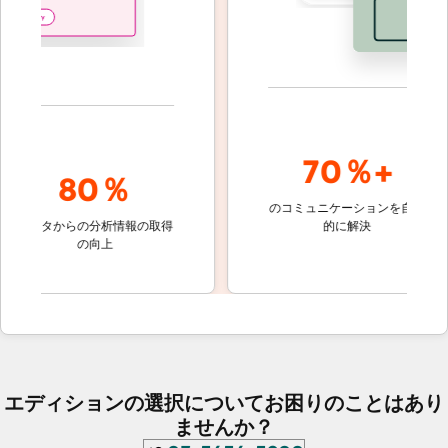
70％+
80％
のコミュニケーションを自動
顧客対応
ータからの分析情報の取得
的に解決
しないチ
の向上
ケット
エディションの選択についてお困りのことはあり
ませんか？