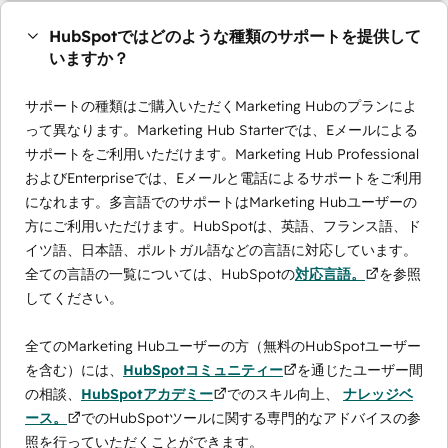
HubSpotではどのような種類のサポートを提供して
いますか？
サポートの種類はご購入いただくMarketing Hubのプランによ
って異なります。Marketing Hub Starterでは、Eメールによる
サポートをご利用いただけます。Marketing Hub Professional
およびEnterpriseでは、Eメールと電話によるサポートをご利用
になれます。多言語でのサポートはMarketing Hubユーザーの
方にご利用いただけます。HubSpotは、英語、フランス語、ド
イツ語、日本語、ポルトガル語などの言語に対応しています。
全ての言語の一覧については、HubSpotの
対応言語。
を参照
してください。
全てのMarketing Hubユーザーの方（無料のHubSpotユーザー
を含む）には、
HubSpotコミュニティー
を通じたユーザー間
の相談、
HubSpotアカデミー
でのスキル向上、
ナレッジベ
ース。
でのHubSpotツールに関する専門的なアドバイスの参
照を行っていただくことができます。