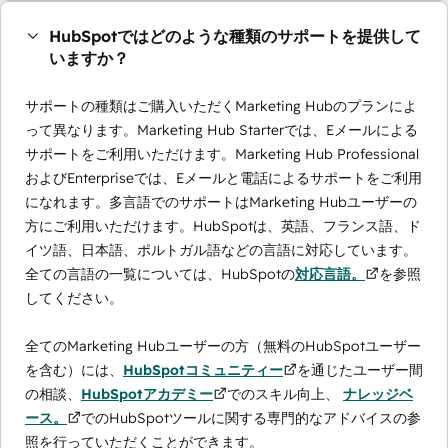
HubSpotではどのような種類のサポートを提供して
いますか？
サポートの種類はご購入いただくMarketing Hubのプランによ
って異なります。Marketing Hub Starterでは、Eメールによる
サポートをご利用いただけます。Marketing Hub Professional
およびEnterpriseでは、Eメールと電話によるサポートをご利用
になれます。多言語でのサポートはMarketing Hubユーザーの
方にご利用いただけます。HubSpotは、英語、フランス語、ド
イツ語、日本語、ポルトガル語などの言語に対応しています。
全ての言語の一覧については、HubSpotの
対応言語。
を参照
してください。
全てのMarketing Hubユーザーの方（無料のHubSpotユーザー
を含む）には、
HubSpotコミュニティー
を通じたユーザー間
の相談、
HubSpotアカデミー
でのスキル向上、
ナレッジベ
ース。
でのHubSpotツールに関する専門的なアドバイスの参
照を行っていただくことができます。