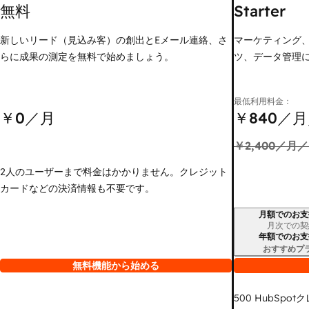
無料
Starter
新しいリード（見込み客）の創出とEメール連絡、さ
マーケティング
らに成果の測定を無料で始めましょう。
ツ、データ管理
最低利用料金：
￥0
／月
￥840
／月
￥2,400
／月／
2人のユーザーまで料金はかかりません。クレジット
カードなどの決済情報も不要です。
月額でのお支
請求期間
月次での契
年額でのお支
おすすめプ
無料機能から始める
500
HubSpot