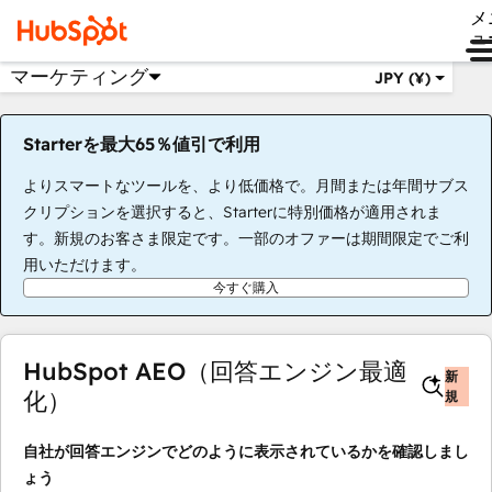
メ
ュ
マーケティング
JPY (¥)
Starterを最大65％値引で利用
よりスマートなツールを、より低価格で。月間または年間サブス
クリプションを選択すると、Starterに特別価格が適用されま
す。新規のお客さま限定です。一部のオファーは期間限定でご利
用いただけます。
今すぐ購入
HubSpot AEO（回答エンジン最適
新
化）
規
自社が回答エンジンでどのように表示されているかを確認しまし
ょう