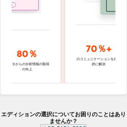
70％+
80％
のコミュニケーションを自動
顧客対応
ータからの分析情報の取得
的に解決
しないチ
の向上
ケット
エディションの選択についてお困りのことはあり
ませんか？