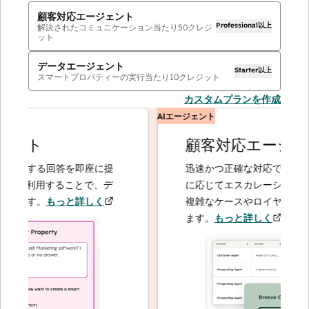
顧客対応エージェント
Professional以上
解決されたコミュニケーション当たり
50
クレジ
ット
データエージェント
Starter以上
スマートプロパティーの実行当たり
10
クレジット
カスタムプランを作成
AIエージェント
ント
顧客対応エージェン
関する回答を即座に提
迅速かつ正確な対応で問い合わせ
を利用することで、デ
に応じてエスカレーションするこ
ます。
もっと詳しく
複雑なケースやロイヤルティーの
ます。
もっと詳しく