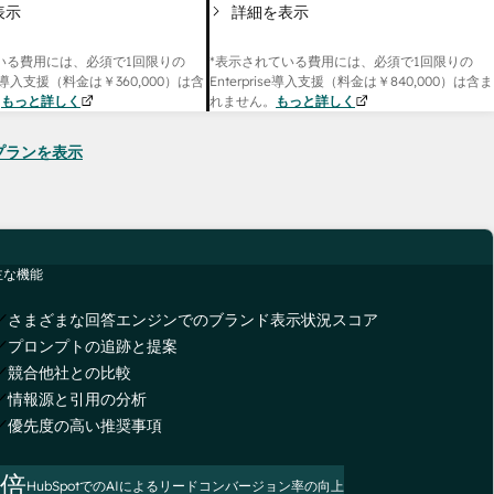
表示
詳細を表示
いる費用には、必須で1回限りの
*表示されている費用には、必須で1回限りの
onal導入支援（料金は
￥360,000
）は含
Enterprise導入支援（料金は
￥840,000
）は含ま
。
もっと詳しく
れません。
もっと詳しく
seのプランを表示
主な機能
さまざまな回答エンジンでのブランド表示状況スコア
プロンプトの追跡と提案
競合他社との比較
情報源と引用の分析
優先度の高い推奨事項
3倍
HubSpotでのAIによるリードコンバージョン率の向上