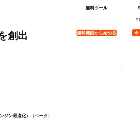
￥
を創出
無料機能から始める
今
エンジン最適化）
（ベータ）