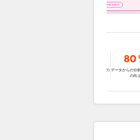
9％
78％
80％
ジェントを使用
と比較して、チ
データに基づいた意思決定の
データからの分析情報
速な解決する
改善
の向上