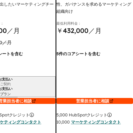
出したいマーケティングチー
性、ガバナンスを求めるマーケティング
組織向け
金：
最低利用料金：
00
／月
￥432,000
／月
0
／月
シートを含む
5件のコアシートを含む
お支払い
ご契約
お支払い
プラン
営業担当者に相談
営業担当者に相談
Spotクレジット
5,000
HubSpotクレジット
ケティングコンタクト
10,000
マーケティングコンタクト