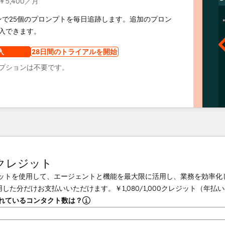
￥5,400
／月
ンで25個のプロンプトを毎日追跡します。追加のプロン
入できます。
入
28日間のトライアルを開始
プションは不要です。
tクレジット
クレジットを使用して、エージェントと機能を最大限に活用し、業務を効率
用した分だけお支払いいただけます。
￥1,080
/
1,000
クレジット（年払い
されているコンタクト数は？