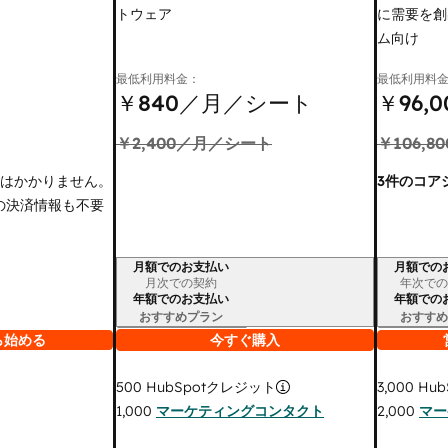
トウェア
に需要を創
ム向け
最低利用料金：
最低利用料
￥840
／月／シート
￥96,0
￥2,400
／月／シート
￥106,80
金はかかりません。
3件のコア
の決済情報も不要
月額でのお支払い
月額での
請求期間
請求期間
月次での契約
年次での
年額でのお支払い
年額での
おすすめプラン
おすすめ
ら始める
今すぐ購入
3,000
Hub
500
HubSpotクレジット
2,000
マー
1,000
マーケティングコンタクト