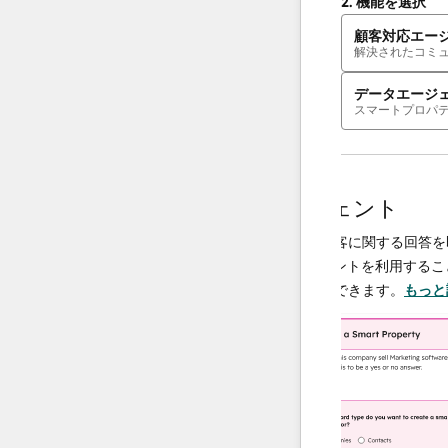
2.
機能を選択
顧客対応エー
解決されたコミ
データエージ
スマートプロパ
AIエージェント
データエージェント
決し、必要
調査や分析を行い、顧客に関する回答を即座
、チームは
供するAI搭載エージェントを利用することで
に集中でき
ータ運用の規模を拡大できます。
もっと詳し