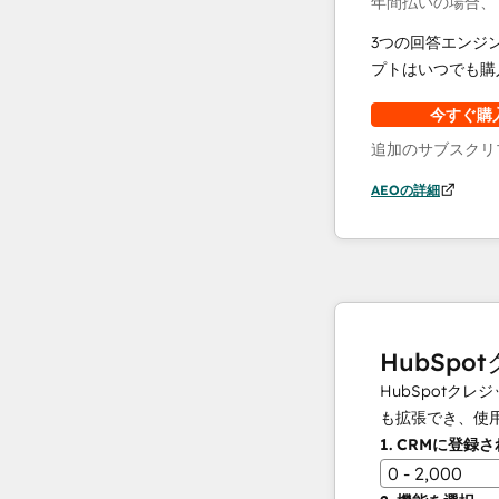
年間払いの場合、
3つの回答エンジ
プトはいつでも購
今すぐ購
追加のサブスクリ
AEOの詳細
HubSpo
HubSpot
も拡張でき、使
1.
CRMに登録
0 - 2,000