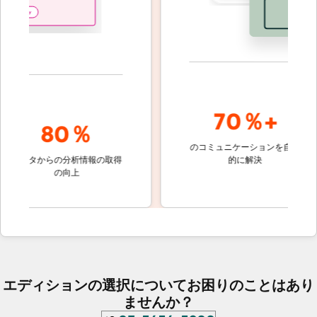
70％+
80％
のコミュニケーションを自動
顧客対応
ータからの分析情報の取得
的に解決
しないチ
の向上
ケット
エディションの選択についてお困りのことはあり
ませんか？