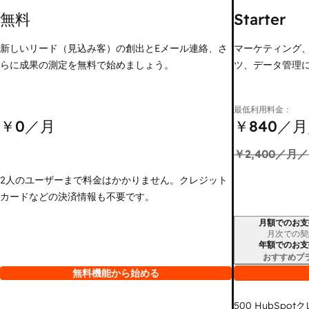
無料
Starter
新しいリード（見込み客）の創出とEメール連絡、さ
マーケティング
らに成果の測定を無料で始めましょう。
ツ、データ管理
最低利用料金：
￥0
／月
￥840
／月
￥2,400
／月／
2人のユーザーまで料金はかかりません。クレジット
カードなどの決済情報も不要です。
月額でのお支
請求期間
月次での契
年額でのお支
おすすめプ
無料機能から始める
500
HubSpot