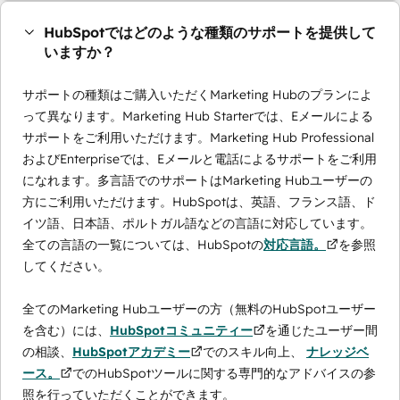
HubSpotではどのような種類のサポートを提供して
いますか？
サポートの種類はご購入いただくMarketing Hubのプランによ
って異なります。Marketing Hub Starterでは、Eメールによる
サポートをご利用いただけます。Marketing Hub Professional
およびEnterpriseでは、Eメールと電話によるサポートをご利用
になれます。多言語でのサポートはMarketing Hubユーザーの
方にご利用いただけます。HubSpotは、英語、フランス語、ド
イツ語、日本語、ポルトガル語などの言語に対応しています。
全ての言語の一覧については、HubSpotの
対応言語。
を参照
してください。
全てのMarketing Hubユーザーの方（無料のHubSpotユーザー
を含む）には、
HubSpotコミュニティー
を通じたユーザー間
の相談、
HubSpotアカデミー
でのスキル向上、
ナレッジベ
ース。
でのHubSpotツールに関する専門的なアドバイスの参
照を行っていただくことができます。