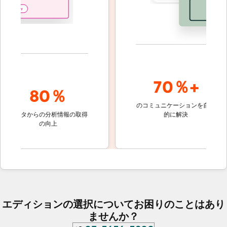
70％+
80％
のコミュニケーションを自動
顧客対応
ータからの分析情報の取得
的に解決
しないチ
の向上
ケット
エディションの選択についてお困りのことはあり
ませんか？