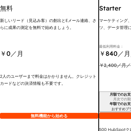
無料
Starter
新しいリード（見込み客）の創出とEメール連絡、さ
マーケティング
らに成果の測定を無料で始めましょう。
ツ、データ管理
最低利用料金：
￥0
／月
￥840
／月
￥2,400
／月／
2人のユーザーまで料金はかかりません。クレジット
カードなどの決済情報も不要です。
月額でのお支
請求期間
月次での契
年額でのお支
おすすめプ
無料機能から始める
500
HubSpot