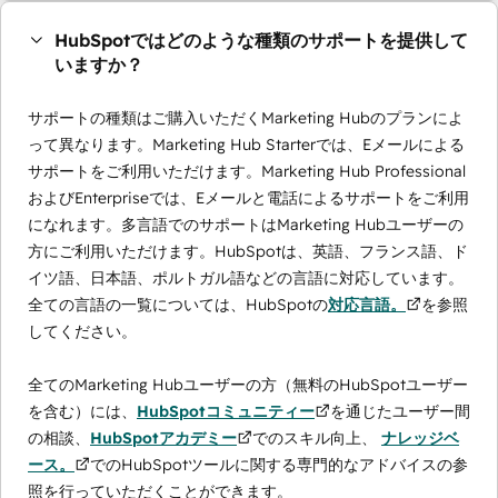
HubSpotではどのような種類のサポートを提供して
いますか？
サポートの種類はご購入いただくMarketing Hubのプランによ
って異なります。Marketing Hub Starterでは、Eメールによる
サポートをご利用いただけます。Marketing Hub Professional
およびEnterpriseでは、Eメールと電話によるサポートをご利用
になれます。多言語でのサポートはMarketing Hubユーザーの
方にご利用いただけます。HubSpotは、英語、フランス語、ド
イツ語、日本語、ポルトガル語などの言語に対応しています。
全ての言語の一覧については、HubSpotの
対応言語。
を参照
してください。
全てのMarketing Hubユーザーの方（無料のHubSpotユーザー
を含む）には、
HubSpotコミュニティー
を通じたユーザー間
の相談、
HubSpotアカデミー
でのスキル向上、
ナレッジベ
ース。
でのHubSpotツールに関する専門的なアドバイスの参
照を行っていただくことができます。