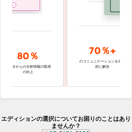
70％+
80％
のコミュニケーションを自動
顧客対応
ータからの分析情報の取得
的に解決
しないチ
の向上
ケット
エディションの選択についてお困りのことはあり
ませんか？