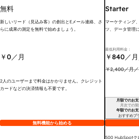
無料
Starter
新しいリード（見込み客）の創出とEメール連絡、さ
マーケティング
らに成果の測定を無料で始めましょう。
ツ、データ管理
最低利用料金：
￥0
／月
￥840
／月
￥2,400
／月／
2人のユーザーまで料金はかかりません。クレジット
カードなどの決済情報も不要です。
月額でのお支
請求期間
月次での契
年額でのお支
おすすめプ
無料機能から始める
500
HubSpot