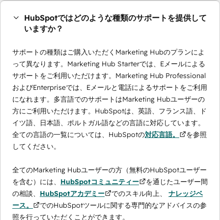
HubSpotではどのような種類のサポートを提供して
いますか？
サポートの種類はご購入いただくMarketing Hubのプランによ
って異なります。Marketing Hub Starterでは、Eメールによる
サポートをご利用いただけます。Marketing Hub Professional
およびEnterpriseでは、Eメールと電話によるサポートをご利用
になれます。多言語でのサポートはMarketing Hubユーザーの
方にご利用いただけます。HubSpotは、英語、フランス語、ド
イツ語、日本語、ポルトガル語などの言語に対応しています。
全ての言語の一覧については、HubSpotの
対応言語。
を参照
してください。
全てのMarketing Hubユーザーの方（無料のHubSpotユーザー
を含む）には、
HubSpotコミュニティー
を通じたユーザー間
の相談、
HubSpotアカデミー
でのスキル向上、
ナレッジベ
ース。
でのHubSpotツールに関する専門的なアドバイスの参
照を行っていただくことができます。