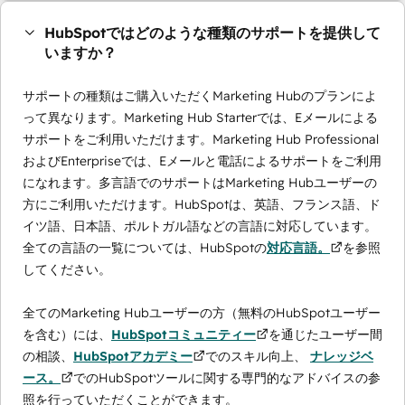
HubSpotではどのような種類のサポートを提供して
いますか？
サポートの種類はご購入いただくMarketing Hubのプランによ
って異なります。Marketing Hub Starterでは、Eメールによる
サポートをご利用いただけます。Marketing Hub Professional
およびEnterpriseでは、Eメールと電話によるサポートをご利用
になれます。多言語でのサポートはMarketing Hubユーザーの
方にご利用いただけます。HubSpotは、英語、フランス語、ド
イツ語、日本語、ポルトガル語などの言語に対応しています。
全ての言語の一覧については、HubSpotの
対応言語。
を参照
してください。
全てのMarketing Hubユーザーの方（無料のHubSpotユーザー
を含む）には、
HubSpotコミュニティー
を通じたユーザー間
の相談、
HubSpotアカデミー
でのスキル向上、
ナレッジベ
ース。
でのHubSpotツールに関する専門的なアドバイスの参
照を行っていただくことができます。