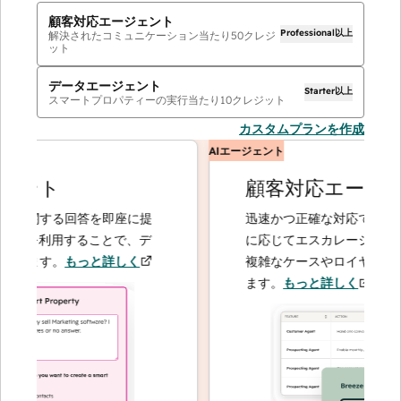
顧客対応エージェント
Professional以上
解決されたコミュニケーション当たり
50
クレジ
ット
データエージェント
Starter以上
スマートプロパティーの実行当たり
10
クレジット
カスタムプランを作成
AIエージェント
ント
顧客対応エージェン
に関する回答を即座に提
迅速かつ正確な対応で問い合わ
トを利用することで、デ
に応じてエスカレーションする
きます。
もっと詳しく
複雑なケースやロイヤルティー
ます。
もっと詳しく