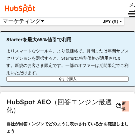
メ
ュ
マーケティング
JPY (¥)
Starterを最大65％値引で利用
よりスマートなツールを、より低価格で。月間または年間サブス
クリプションを選択すると、Starterに特別価格が適用されま
す。新規のお客さま限定です。一部のオファーは期間限定でご利
用いただけます。
今すぐ購入
HubSpot AEO（回答エンジン最適
新
化）
規
自社が回答エンジンでどのように表示されているかを確認しまし
ょう