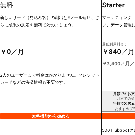
無料
Starter
新しいリード（見込み客）の創出とEメール連絡、さ
マーケティング
らに成果の測定を無料で始めましょう。
ツ、データ管理
最低利用料金：
￥0
／月
￥840
／月
￥2,400
／月／
2人のユーザーまで料金はかかりません。クレジット
カードなどの決済情報も不要です。
月額でのお支
請求期間
月次での契
年額でのお支
おすすめプ
無料機能から始める
500
HubSpot