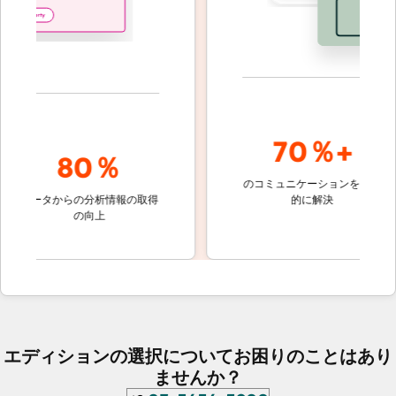
70％+
80％
のコミュニケーションを自動
顧客対
データからの分析情報の取得
的に解決
しない
の向上
ケッ
エディションの選択についてお困りのことはあり
ませんか？