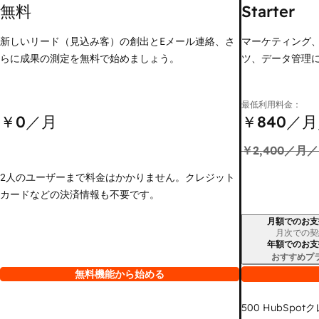
無料
Starter
新しいリード（見込み客）の創出とEメール連絡、さ
マーケティング
らに成果の測定を無料で始めましょう。
ツ、データ管理
最低利用料金：
￥0
／月
￥840
／月
￥2,400
／月／
2人のユーザーまで料金はかかりません。クレジット
カードなどの決済情報も不要です。
月額でのお支
請求期間
月次での契
年額でのお支
おすすめプ
無料機能から始める
500
HubSpot