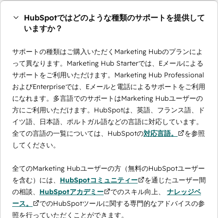
HubSpotではどのような種類のサポートを提供して
いますか？
サポートの種類はご購入いただくMarketing Hubのプランによ
って異なります。Marketing Hub Starterでは、Eメールによる
サポートをご利用いただけます。Marketing Hub Professional
およびEnterpriseでは、Eメールと電話によるサポートをご利用
になれます。多言語でのサポートはMarketing Hubユーザーの
方にご利用いただけます。HubSpotは、英語、フランス語、ド
イツ語、日本語、ポルトガル語などの言語に対応しています。
全ての言語の一覧については、HubSpotの
対応言語。
を参照
してください。
全てのMarketing Hubユーザーの方（無料のHubSpotユーザー
を含む）には、
HubSpotコミュニティー
を通じたユーザー間
の相談、
HubSpotアカデミー
でのスキル向上、
ナレッジベ
ース。
でのHubSpotツールに関する専門的なアドバイスの参
照を行っていただくことができます。