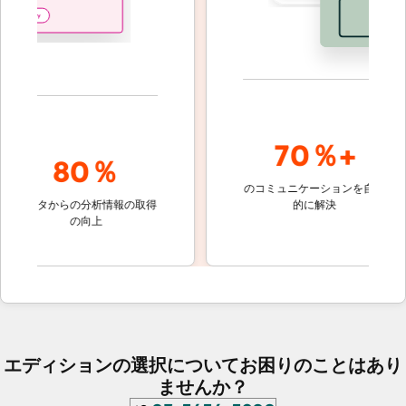
70％+
80％
のコミュニケーションを自動
顧客対応
ータからの分析情報の取得
的に解決
しないチ
の向上
ケット
エディションの選択についてお困りのことはあり
ませんか？