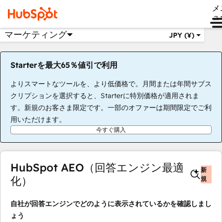
メ
ュ
マーケティング
JPY (¥)
Starterを最大65％値引で利用
よりスマートなツールを、より低価格で。月間または年間サブス
クリプションを選択すると、Starterに特別価格が適用されま
す。新規のお客さま限定です。一部のオファーは期間限定でご利
用いただけます。
今すぐ購入
HubSpot AEO（回答エンジン最適
新
化）
規
自社が回答エンジンでどのように表示されているかを確認しまし
ょう