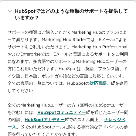
HubSpotではどのような種類のサポートを提供して
いますか？
サポートの種類はご購入いただくMarketing Hubのプランによ
って異なります。Marketing Hub Starterでは、Eメールによる
サポートをご利用いただけます。Marketing Hub Professional
およびEnterpriseでは、Eメールと電話によるサポートをご利用
になれます。多言語でのサポートはMarketing Hubユーザーの
方にご利用いただけます。HubSpotは、英語、フランス語、ド
イツ語、日本語、ポルトガル語などの言語に対応しています。
全ての言語の一覧については、HubSpotの
対応言語。
を参照
してください。
全てのMarketing Hubユーザーの方（無料のHubSpotユーザー
を含む）には、
HubSpotコミュニティー
を通じたユーザー間
の相談、
HubSpotアカデミー
でのスキル向上、
ナレッジベ
ース。
でのHubSpotツールに関する専門的なアドバイスの参
照を行っていただくことができます。