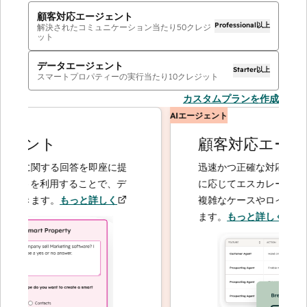
顧客対応エージェント
Professional以上
解決されたコミュニケーション当たり
50
クレジ
ット
データエージェント
Starter以上
スマートプロパティーの実行当たり
10
クレジット
カスタムプランを作成
AIエージェント
ェント
顧客対応エージェ
客に関する回答を即座に提
迅速かつ正確な対応で問い合
ントを利用することで、デ
に応じてエスカレーションす
できます。
もっと詳しく
複雑なケースやロイヤルティ
ます。
もっと詳しく