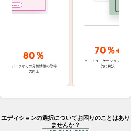
70％+
80％
のコミュニケーションを自動
顧客
の
データからの分析情報の取得
的に解決
しな
の向上
ケ
エディションの選択についてお困りのことはあり
ませんか？