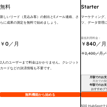
無料
Starter
新しいリード（見込み客）の創出とEメール連絡、さ
マーケティング
らに成果の測定を無料で始めましょう。
ツ、データ管理
最低利用料金：
￥0
／月
￥840
／月
￥2,400
／月／
2人のユーザーまで料金はかかりません。クレジット
カードなどの決済情報も不要です。
月額でのお支
請求期間
月次での契
年額でのお支
おすすめプ
無料機能から始める
500
HubSpot