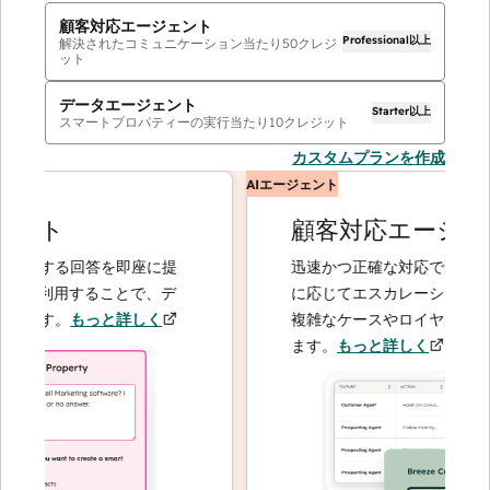
顧客対応エージェント
Professional以上
解決されたコミュニケーション当たり
50
クレジ
ット
データエージェント
Starter以上
スマートプロパティーの実行当たり
10
クレジット
カスタムプランを作成
AIエージェント
ント
顧客対応エージェン
関する回答を即座に提
迅速かつ正確な対応で問い合わせ
を利用することで、デ
に応じてエスカレーションするこ
ます。
もっと詳しく
複雑なケースやロイヤルティーの
ます。
もっと詳しく