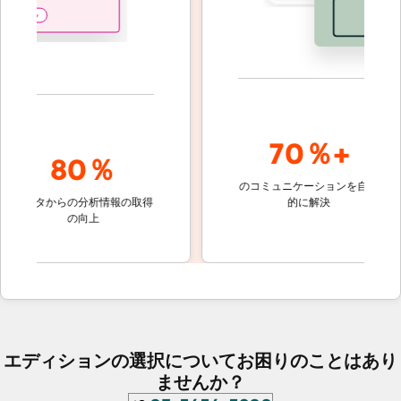
70％+
80％
のコミュニケーションを自動
顧客対応
ータからの分析情報の取得
的に解決
しないチ
の向上
ケット
エディションの選択についてお困りのことはあり
ませんか？