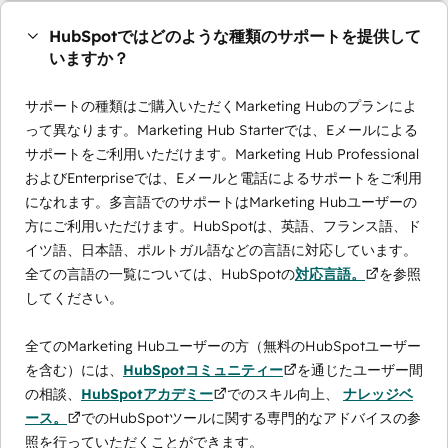
HubSpotではどのような種類のサポートを提供して
いますか？
サポートの種類はご購入いただくMarketing Hubのプランによ
って異なります。Marketing Hub Starterでは、Eメールによる
サポートをご利用いただけます。Marketing Hub Professional
およびEnterpriseでは、Eメールと電話によるサポートをご利用
になれます。多言語でのサポートはMarketing Hubユーザーの
方にご利用いただけます。HubSpotは、英語、フランス語、ド
イツ語、日本語、ポルトガル語などの言語に対応しています。
全ての言語の一覧については、HubSpotの
対応言語。
を参照
してください。
全てのMarketing Hubユーザーの方（無料のHubSpotユーザー
を含む）には、
HubSpotコミュニティー
を通じたユーザー間
の相談、
HubSpotアカデミー
でのスキル向上、
ナレッジベ
ース。
でのHubSpotツールに関する専門的なアドバイスの参
照を行っていただくことができます。