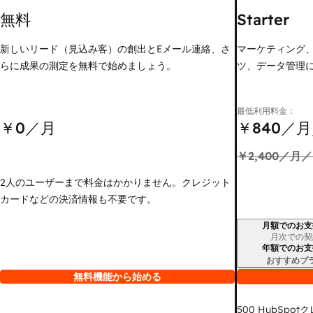
無料
Starter
新しいリード（見込み客）の創出とEメール連絡、さ
マーケティング
らに成果の測定を無料で始めましょう。
ツ、データ管理
最低利用料金：
￥0
／月
￥840
／月
￥2,400
／月／
2人のユーザーまで料金はかかりません。クレジット
カードなどの決済情報も不要です。
月額でのお支
請求期間
月次での契
年額でのお支
おすすめプ
無料機能から始める
500
HubSpot