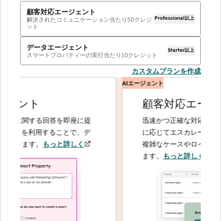
顧客対応エージェント
Professional以上
解決されたコミュニケーション当たり
50
クレジ
ット
データエージェント
Starter以上
スマートプロパティーの実行当たり
10
クレジット
カスタムプランを作成
AIエージェント
ェント
顧客対応エージェ
に関する回答を即座に提
迅速かつ正確な対応で問い合
ントを利用することで、デ
に応じてエスカレーションす
きます。
もっと詳しく
複雑なケースやロイヤルティ
ます。
もっと詳しく