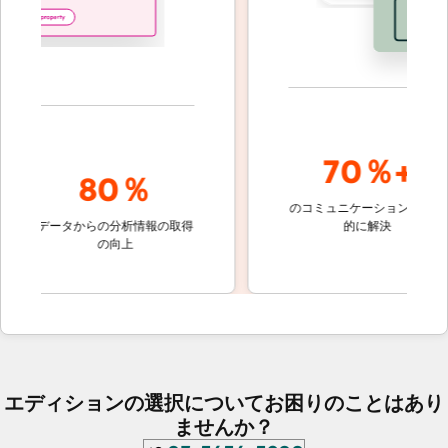
70％+
80％
のコミュニケーションを自動
顧客
の
データからの分析情報の取得
的に解決
しな
の向上
ケ
エディションの選択についてお困りのことはあり
ませんか？