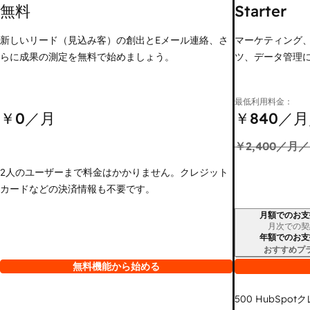
無料
Starter
新しいリード（見込み客）の創出とEメール連絡、さ
マーケティング
らに成果の測定を無料で始めましょう。
ツ、データ管理
最低利用料金：
￥0
／月
￥840
／月
￥2,400
／月／
2人のユーザーまで料金はかかりません。クレジット
カードなどの決済情報も不要です。
月額でのお支
請求期間
月次での契
年額でのお支
おすすめプ
無料機能から始める
500
HubSpot