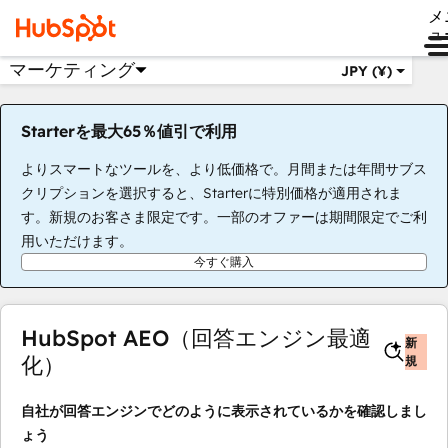
メ
ュ
マーケティング
JPY (¥)
Starterを最大65％値引で利用
よりスマートなツールを、より低価格で。月間または年間サブス
クリプションを選択すると、Starterに特別価格が適用されま
す。新規のお客さま限定です。一部のオファーは期間限定でご利
用いただけます。
今すぐ購入
HubSpot AEO（回答エンジン最適
新
化）
規
自社が回答エンジンでどのように表示されているかを確認しまし
ょう