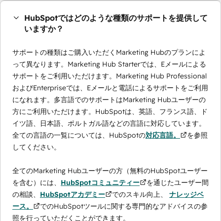
HubSpotではどのような種類のサポートを提供して
いますか？
サポートの種類はご購入いただくMarketing Hubのプランによ
って異なります。Marketing Hub Starterでは、Eメールによる
サポートをご利用いただけます。Marketing Hub Professional
およびEnterpriseでは、Eメールと電話によるサポートをご利用
になれます。多言語でのサポートはMarketing Hubユーザーの
方にご利用いただけます。HubSpotは、英語、フランス語、ド
イツ語、日本語、ポルトガル語などの言語に対応しています。
全ての言語の一覧については、HubSpotの
対応言語。
を参照
してください。
全てのMarketing Hubユーザーの方（無料のHubSpotユーザー
を含む）には、
HubSpotコミュニティー
を通じたユーザー間
の相談、
HubSpotアカデミー
でのスキル向上、
ナレッジベ
ース。
でのHubSpotツールに関する専門的なアドバイスの参
照を行っていただくことができます。