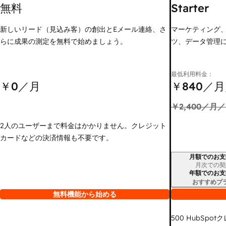
無料
Starter
新しいリード（見込み客）の創出とEメール連絡、さ
マーケティング
らに成果の測定を無料で始めましょう。
ツ、データ管理
最低利用料金：
￥0
／月
￥840
／月
￥2,400
／月／
2人のユーザーまで料金はかかりません。クレジット
カードなどの決済情報も不要です。
月額でのお支
請求期間
月次での契
年額でのお支
おすすめプ
無料機能から始める
500
HubSpot