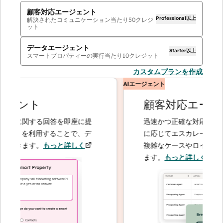
顧客対応エージェント
Professional以上
解決されたコミュニケーション当たり
50
クレジ
ット
データエージェント
Starter以上
スマートプロパティーの実行当たり
10
クレジット
カスタムプランを作成
AIエージェント
ェント
顧客対応エージェ
に関する回答を即座に提
迅速かつ正確な対応で問い合
ントを利用することで、デ
に応じてエスカレーションす
きます。
もっと詳しく
複雑なケースやロイヤルティ
ます。
もっと詳しく