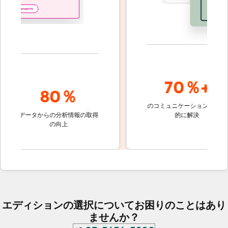
70％+
80％
のコミュニケーションを自動
顧客
の
データからの分析情報の取得
的に解決
しな
の向上
ケ
エディションの選択についてお困りのことはあり
ませんか？