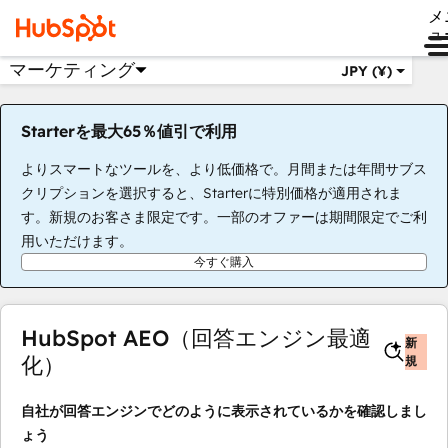
メ
ュ
マーケティング
JPY (¥)
Starterを最大65％値引で利用
よりスマートなツールを、より低価格で。月間または年間サブス
クリプションを選択すると、Starterに特別価格が適用されま
す。新規のお客さま限定です。一部のオファーは期間限定でご利
用いただけます。
今すぐ購入
HubSpot AEO（回答エンジン最適
新
化）
規
自社が回答エンジンでどのように表示されているかを確認しまし
ょう