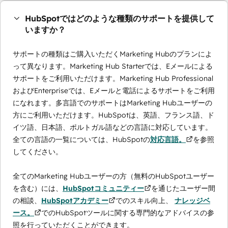
HubSpotではどのような種類のサポートを提供して
いますか？
サポートの種類はご購入いただくMarketing Hubのプランによ
って異なります。Marketing Hub Starterでは、Eメールによる
サポートをご利用いただけます。Marketing Hub Professional
およびEnterpriseでは、Eメールと電話によるサポートをご利用
になれます。多言語でのサポートはMarketing Hubユーザーの
方にご利用いただけます。HubSpotは、英語、フランス語、ド
イツ語、日本語、ポルトガル語などの言語に対応しています。
全ての言語の一覧については、HubSpotの
対応言語。
を参照
してください。
全てのMarketing Hubユーザーの方（無料のHubSpotユーザー
を含む）には、
HubSpotコミュニティー
を通じたユーザー間
の相談、
HubSpotアカデミー
でのスキル向上、
ナレッジベ
ース。
でのHubSpotツールに関する専門的なアドバイスの参
照を行っていただくことができます。