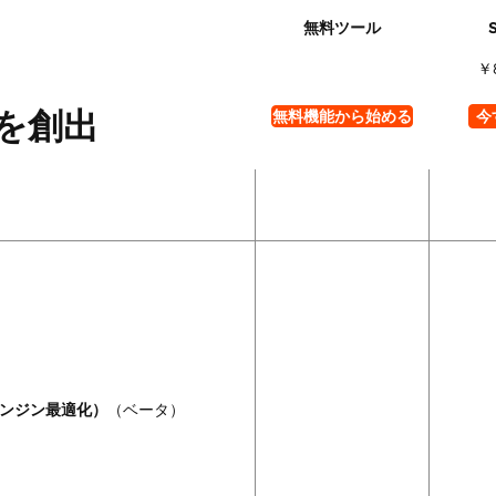
￥
を創出
無料機能から始める
今
エンジン最適化）
（ベータ）