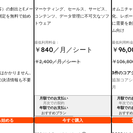
客）の創出とEメー
マーケティング、セールス、サービス、
オムニチャ
測定を無料で始め
コンテンツ、データ管理に不可欠なソフ
化、レポー
トウェア
に需要を創
ム向け
最低利用料金：
最低利用料
￥840
／月／シート
￥96,0
￥2,400
／月／シート
￥106,80
金はかかりません。
3件のコア
の決済情報も不要
追加コアシ
月
月額でのお支払い
月額での
請求期間
請求期間
月次での契約
年次での
年額でのお支払い
年額での
おすすめプラン
おすすめ
ら始める
今すぐ購入