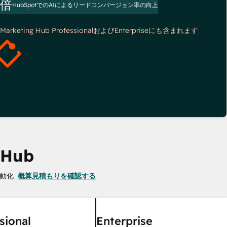
3倍
HubSpotでのAIによるリードコンバージョン率の向上
*Marketing Hub ProfessionalおよびEnterpriseにも含まれます
 Hub
動化
概算見積もりを確認する
sional
Enterprise