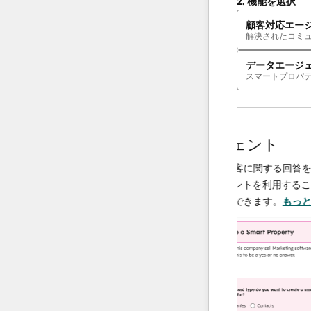
2.
機能を選択
顧客対応エー
解決されたコミ
データエージ
スマートプロパ
AIエージェント
データエージェント
解決し、必要
調査や分析を行い、顧客に関する回答を即座
で、チームは
供するAI搭載エージェントを利用することで
上に集中でき
ータ運用の規模を拡大できます。
もっと詳し