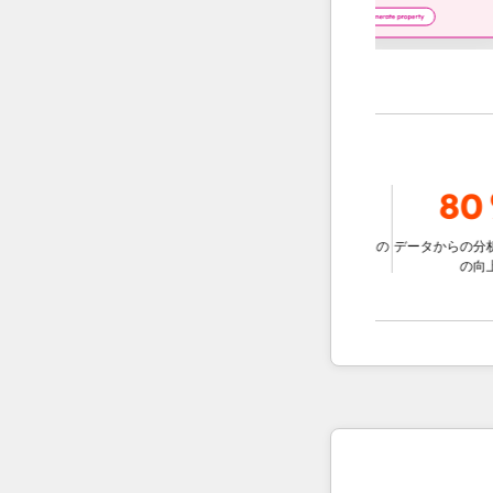
9％
78％
80％
ジェントを使用
と比較して、チ
データに基づいた意思決定の
データからの分析情報
速な解決する
改善
の向上