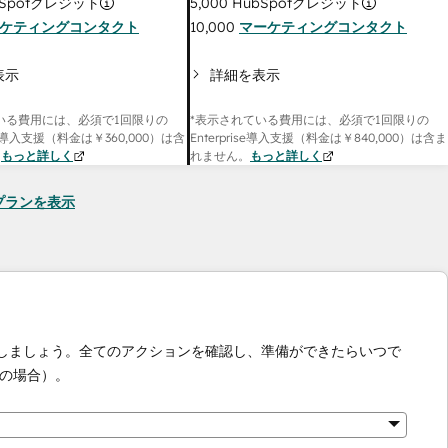
Spotクレジット
5,000
HubSpotクレジット
ケティングコンタクト
10,000
マーケティングコンタクト
表示
詳細を表示
いる費用には、必須で1回限りの
*表示されている費用には、必須で1回限りの
onal導入支援（料金は
￥360,000
）は含
Enterprise導入支援（料金は
￥840,000
）は含ま
。
もっと詳しく
れません。
もっと詳しく
seのプランを表示
化しましょう。全てのアクションを確認し、準備ができたらいつで
の場合）。