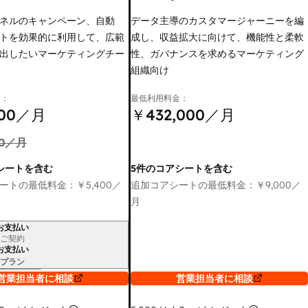
ネルのキャンペーン、自動
データ主導のカスタマージャーニーを編
トを効果的に利用して、広範
成し、収益拡大に向けて、機能性と柔軟
出したいマーケティングチー
性、ガバナンスを求めるマーケティング
組織向け
金：
最低利用料金：
00
／月
￥432,000
／月
0
／月
シートを含む
5件のコアシートを含む
ートの最低料金：
￥5,400
／
追加コアシートの最低料金：
￥9,000
／
月
お支払い
ご契約
お支払い
プラン
営業担当者に相談
営業担当者に相談