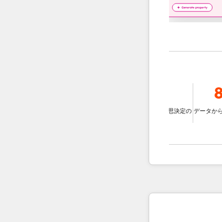
39％
78％
8
応エージェントを使用
チームと比較して、チ
データに基づいた意思決定の
データからの分
トを迅速な解決する
改善
の向