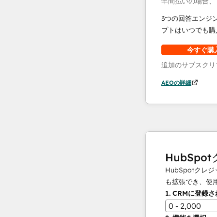
年間払いの場合、
3つの回答エンジ
プトはいつでも購
今すぐ購
追加のサブスクリ
AEOの詳細
HubSpo
HubSpot
も拡張でき、使
1.
CRMに登録
0 - 2,000