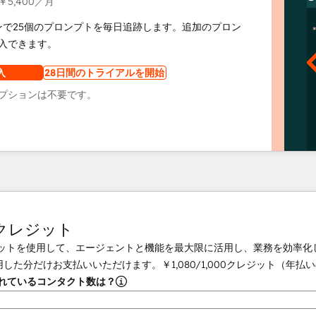
￥5,400
／月
ンで25個のプロンプトを毎日追跡します。追加のプロン
入できます。
入
28日間のトライアルを開始
プションは不要です。
tクレジット
クレジットを使用して、エージェントと機能を最大限に活用し、業務を効率
用した分だけお支払いいただけます。
￥1,080
/
1,000
クレジット（年払い
されているコンタクト数は？