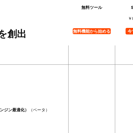
￥
を創出
無料機能から始める
今
エンジン最適化）
（ベータ）