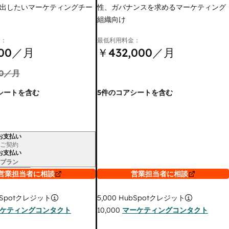
出したいマーケティングチー
性、ガバナンスを求めるマーケティング
組織向け
金：
最低利用料金：
00
／月
￥432,000
／月
0
／月
シートを含む
5件のコアシートを含む
お支払い
ご契約
お支払い
プラン
営業担当者に相談
営業担当者に相談
Spotクレジット
5,000
HubSpotクレジット
ケティングコンタクト
10,000
マーケティングコンタクト