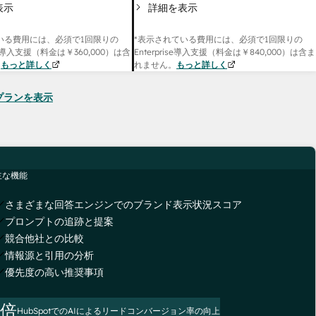
表示
詳細を表示
いる費用には、必須で1回限りの
*表示されている費用には、必須で1回限りの
onal導入支援（料金は
￥360,000
）は含
Enterprise導入支援（料金は
￥840,000
）は含ま
。
もっと詳しく
れません。
もっと詳しく
seのプランを表示
主な機能
さまざまな回答エンジンでのブランド表示状況スコア
プロンプトの追跡と提案
競合他社との比較
情報源と引用の分析
優先度の高い推奨事項
3倍
HubSpotでのAIによるリードコンバージョン率の向上