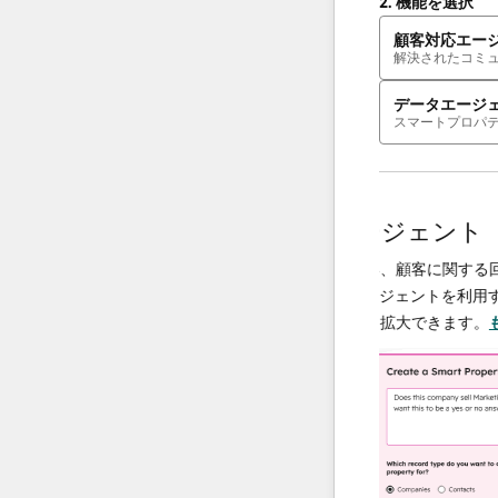
2.
機能を選択
顧客対応エー
解決されたコミ
データエージ
スマートプロパ
AIエージェント
ト
データエージェント
せを解決し、必要
調査や分析を行い、顧客に関する回答
ことで、チームは
供するAI搭載エージェントを利用する
の向上に集中でき
ータ運用の規模を拡大できます。
もっ