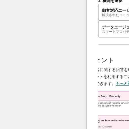
2.
機能を選択
顧客対応エー
解決されたコミ
データエージ
スマートプロパ
AIエージェント
データエージェント
決し、必要
調査や分析を行い、顧客に関する回答を即座
、チームは
供するAI搭載エージェントを利用することで
に集中でき
ータ運用の規模を拡大できます。
もっと詳し