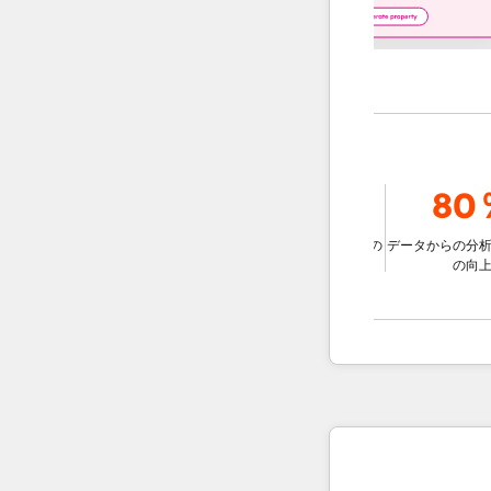
9％
78％
80％
ェントを使用
比較して、チ
データに基づいた意思決定の
データからの分析情報の
な解決する
改善
の向上