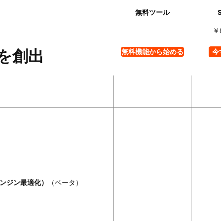
￥
を創出
無料機能から始める
今
エンジン最適化）
（ベータ）