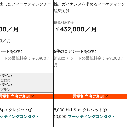
出したいマーケティングチー
性、ガバナンスを求めるマーケティング
組織向け
金：
最低利用料金：
00
／月
￥432,000
／月
0
／月
シートを含む
5件のコアシートを含む
ートの最低料金：
￥5,400
／
追加コアシートの最低料金：
￥9,000
／
月
お支払い
ご契約
お支払い
プラン
営業担当者に相談
営業担当者に相談
Spotクレジット
5,000
HubSpotクレジット
ケティングコンタクト
10,000
マーケティングコンタクト