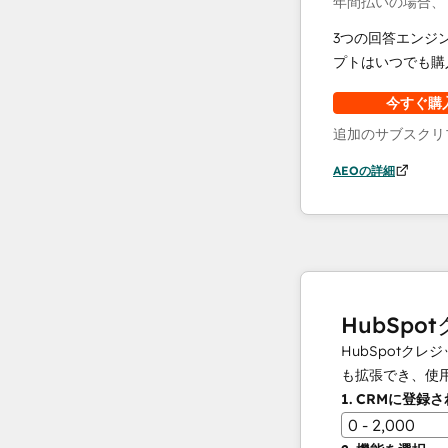
年間払いの場合、
3つの回答エンジ
プトはいつでも購
今すぐ購
追加のサブスクリ
AEOの詳細
HubSpo
HubSpot
も拡張でき、使
1.
CRMに登録
0 - 2,000