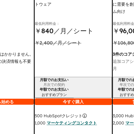
トウェア
に需要を創
ム向け
最低利用料金：
最低利用料
￥840
／月／シート
￥96,0
￥2,400
／月／シート
￥106,80
金はかかりません。
3件のコア
の決済情報も不要
追加コアシ
月
月額でのお支払い
月額での
請求期間
請求期間
月次での契約
年次での
年額でのお支払い
年額での
おすすめプラン
おすすめ
ら始める
今すぐ購入
3,000
Hub
500
HubSpotクレジット
2,000
マー
1,000
マーケティングコンタクト