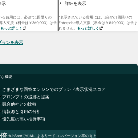
表示
詳細を表示
いる費用には、必須で1回限りの
*表示されている費用には、必須で1回限りの
onal導入支援（料金は
￥360,000
）は含
Enterprise導入支援（料金は
￥840,000
）は含ま
。
もっと詳しく
れません。
もっと詳しく
seのプランを表示
主な機能
さまざまな回答エンジンでのブランド表示状況スコア
プロンプトの追跡と提案
競合他社との比較
情報源と引用の分析
優先度の高い推奨事項
3倍
HubSpotでのAIによるリードコンバージョン率の向上