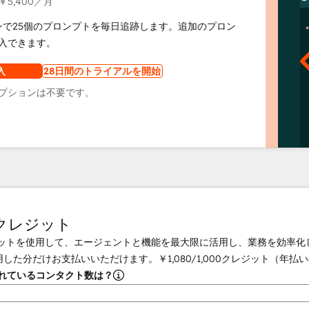
￥5,400
／月
ンで25個のプロンプトを毎日追跡します。追加のプロン
入できます。
入
28日間のトライアルを開始
プションは不要です。
tクレジット
クレジットを使用して、エージェントと機能を最大限に活用し、業務を効率
用した分だけお支払いいただけます。
￥1,080
/
1,000
クレジット（年払い
されているコンタクト数は？