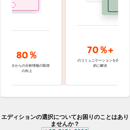
70％+
80％
のコミュニケーションを自動
顧客対応
ータからの分析情報の取得
的に解決
しないチ
の向上
ケット
エディションの選択についてお困りのことはあり
ませんか？