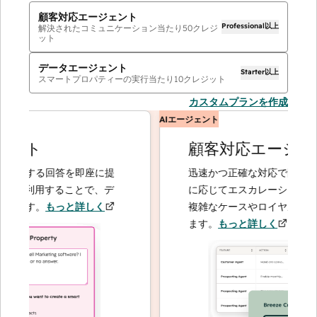
顧客対応エージェント
Professional以上
解決されたコミュニケーション当たり
50
クレジ
ット
データエージェント
Starter以上
スマートプロパティーの実行当たり
10
クレジット
カスタムプランを作成
AIエージェント
ント
顧客対応エージェン
関する回答を即座に提
迅速かつ正確な対応で問い合わせ
を利用することで、デ
に応じてエスカレーションするこ
ます。
もっと詳しく
複雑なケースやロイヤルティーの
ます。
もっと詳しく