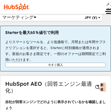
メ
ュ
マーケティング
JPY (¥)
Starterを最大65％値引で利用
よりスマートなツールを、より低価格で。月間または年間サブス
クリプションを選択すると、Starterに特別価格が適用されま
す。新規のお客さま限定です。一部のオファーは期間限定でご利
用いただけます。
今すぐ購入
HubSpot AEO（回答エンジン最適
新
化）
規
自社が回答エンジンでどのように表示されているかを確認しまし
ょう