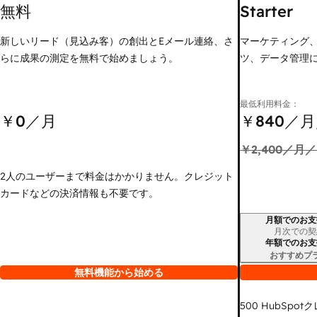
無料
Starter
新しいリード（見込み客）の創出とEメール連絡、さ
マーケティング
らに成果の測定を無料で始めましょう。
ツ、データ管理
最低利用料金：
￥0
／月
￥840
／月
￥2,400
／月／
2人のユーザーまで料金はかかりません。クレジット
カードなどの決済情報も不要です。
月額でのお支
請求期間
月次での契
年額でのお支
おすすめプ
無料機能から始める
500
HubSpot