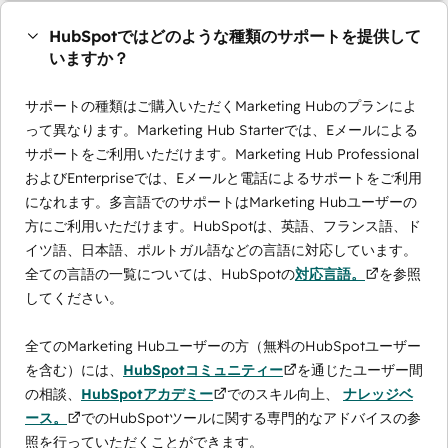
HubSpotではどのような種類のサポートを提供して
いますか？
サポートの種類はご購入いただくMarketing Hubのプランによ
って異なります。Marketing Hub Starterでは、Eメールによる
サポートをご利用いただけます。Marketing Hub Professional
およびEnterpriseでは、Eメールと電話によるサポートをご利用
になれます。多言語でのサポートはMarketing Hubユーザーの
方にご利用いただけます。HubSpotは、英語、フランス語、ド
イツ語、日本語、ポルトガル語などの言語に対応しています。
全ての言語の一覧については、HubSpotの
対応言語。
を参照
してください。
全てのMarketing Hubユーザーの方（無料のHubSpotユーザー
を含む）には、
HubSpotコミュニティー
を通じたユーザー間
の相談、
HubSpotアカデミー
でのスキル向上、
ナレッジベ
ース。
でのHubSpotツールに関する専門的なアドバイスの参
照を行っていただくことができます。