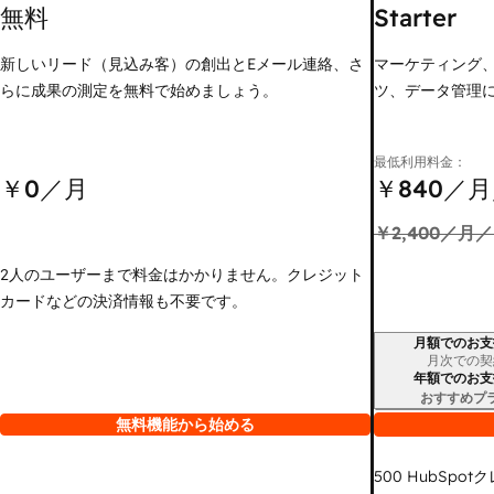
無料
Starter
新しいリード（見込み客）の創出とEメール連絡、さ
マーケティング
らに成果の測定を無料で始めましょう。
ツ、データ管理
最低利用料金：
￥0
／月
￥840
／月
￥2,400
／月／
2人のユーザーまで料金はかかりません。クレジット
カードなどの決済情報も不要です。
月額でのお支
請求期間
月次での契
年額でのお支
おすすめプ
無料機能から始める
500
HubSpot