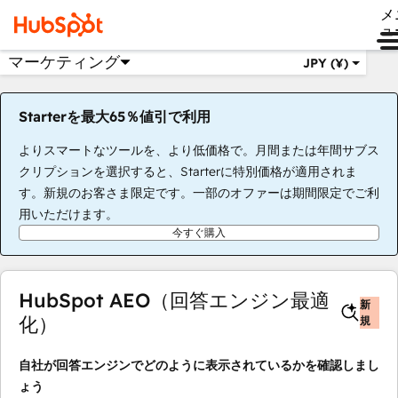
メ
ュ
マーケティング
JPY (¥)
Starterを最大65％値引で利用
よりスマートなツールを、より低価格で。月間または年間サブス
クリプションを選択すると、Starterに特別価格が適用されま
す。新規のお客さま限定です。一部のオファーは期間限定でご利
用いただけます。
今すぐ購入
HubSpot AEO（回答エンジン最適
新
化）
規
自社が回答エンジンでどのように表示されているかを確認しまし
ょう