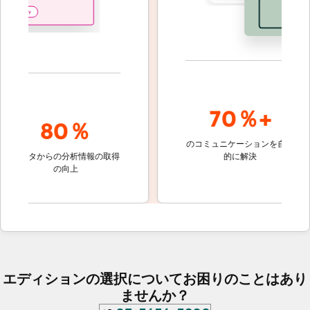
70％+
80％
のコミュニケーションを自動
顧客対応
ータからの分析情報の取得
的に解決
しないチ
の向上
ケット
エディションの選択についてお困りのことはあり
ませんか？