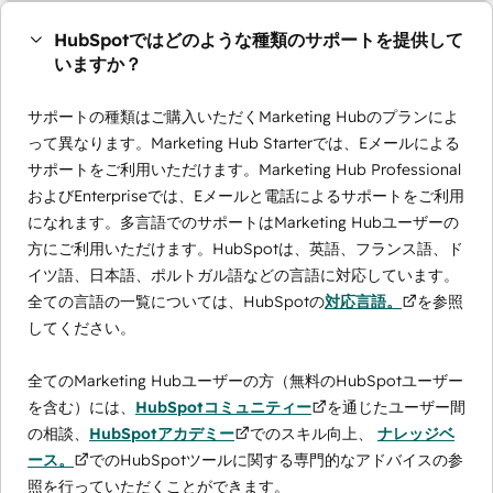
HubSpotではどのような種類のサポートを提供して
いますか？
サポートの種類はご購入いただくMarketing Hubのプランによ
って異なります。Marketing Hub Starterでは、Eメールによる
サポートをご利用いただけます。Marketing Hub Professional
およびEnterpriseでは、Eメールと電話によるサポートをご利用
になれます。多言語でのサポートはMarketing Hubユーザーの
方にご利用いただけます。HubSpotは、英語、フランス語、ド
イツ語、日本語、ポルトガル語などの言語に対応しています。
全ての言語の一覧については、HubSpotの
対応言語。
を参照
してください。
全てのMarketing Hubユーザーの方（無料のHubSpotユーザー
を含む）には、
HubSpotコミュニティー
を通じたユーザー間
の相談、
HubSpotアカデミー
でのスキル向上、
ナレッジベ
ース。
でのHubSpotツールに関する専門的なアドバイスの参
照を行っていただくことができます。