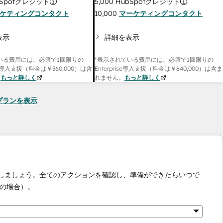
Spotクレジット
5,000
HubSpotクレジット
ケティングコンタクト
10,000
マーケティングコンタクト
表示
詳細を表示
いる費用には、必須で1回限りの
*表示されている費用には、必須で1回限りの
onal導入支援（料金は
￥360,000
）は含
Enterprise導入支援（料金は
￥840,000
）は含ま
。
もっと詳しく
れません。
もっと詳しく
seのプランを表示
化しましょう。全てのアクションを確認し、準備ができたらいつで
の場合）。