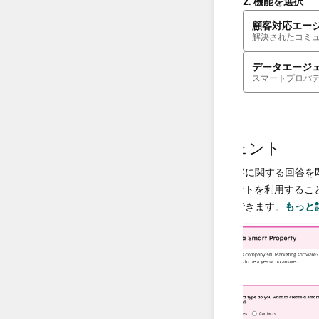
2.
機能を選択
顧客対応エー
解決されたコミ
データエージ
スマートプロパ
AIエージェント
データエージェント
決し、必要
調査や分析を行い、顧客に関する回答を即座に
、チームは
供するAI搭載エージェントを利用することで、
に集中でき
ータ運用の規模を拡大できます。
もっと詳しく