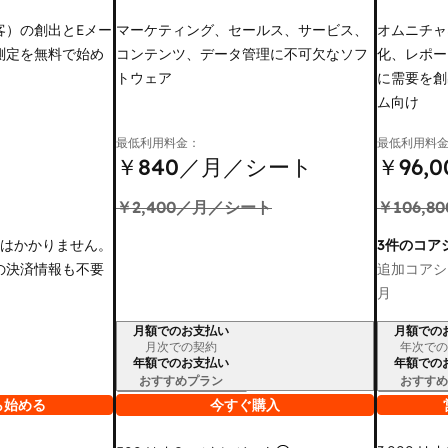
客）の創出とEメー
マーケティング、セールス、サービス、
オムニチャ
測定を無料で始め
コンテンツ、データ管理に不可欠なソフ
化、レポー
トウェア
に需要を創
ム向け
最低利用料金：
最低利用料
￥840
／月／シート
￥96,0
￥2,400
／月／シート
￥106,80
金はかかりません。
3件のコア
の決済情報も不要
追加コアシ
月
月額でのお支払い
月額での
請求期間
請求期間
月次での契約
年次での
年額でのお支払い
年額での
おすすめプラン
おすすめ
ら始める
今すぐ購入