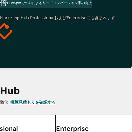
3倍
HubSpotでのAIによるリードコンバージョン率の向上
*Marketing Hub ProfessionalおよびEnterpriseにも含まれます
 Hub
動化
概算見積もりを確認する
sional
Enterprise