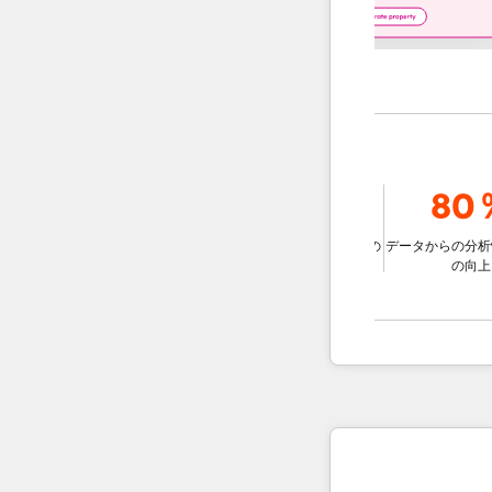
9％
78％
80％
ェントを使用
比較して、チ
データに基づいた意思決定の
データからの分析情報の
な解決する
改善
の向上