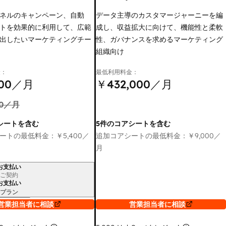
ネルのキャンペーン、自動
データ主導のカスタマージャーニーを編
トを効果的に利用して、広範
成し、収益拡大に向けて、機能性と柔軟
出したいマーケティングチー
性、ガバナンスを求めるマーケティング
組織向け
金：
最低利用料金：
00
／月
￥432,000
／月
0
／月
シートを含む
5件のコアシートを含む
ートの最低料金：
￥5,400
／
追加コアシートの最低料金：
￥9,000
／
月
お支払い
ご契約
お支払い
プラン
営業担当者に相談
営業担当者に相談