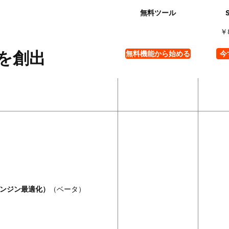
￥
を創出
無料機能から始める
今
エンジン最適化）
（ベータ）