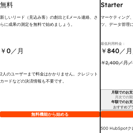
無料
Starter
新しいリード（見込み客）の創出とEメール連絡、さ
マーケティング
らに成果の測定を無料で始めましょう。
ツ、データ管理
最低利用料金：
￥0
／月
￥840
／月
￥2,400
／月／
2人のユーザーまで料金はかかりません。クレジット
カードなどの決済情報も不要です。
月額でのお支
請求期間
月次での契
年額でのお支
おすすめプ
無料機能から始める
500
HubSpot