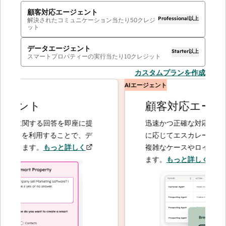
顧客対応エージェント
Professional以上
解決されたコミュニケーション当たり
50
クレジ
ット
データエージェント
Starter以上
スマートプロパティーの実行当たり
10
クレジット
カスタムプランを作成
AIエージェント
ェント
顧客対応エージェ
に関する回答を即座に提
迅速かつ正確な対応で問い合
ントを利用することで、デ
に応じてエスカレーションす
きます。
もっと詳しく
複雑なケースやロイヤルティ
ます。
もっと詳しく