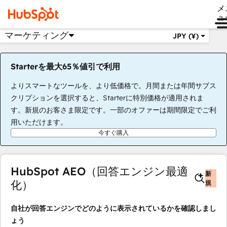
メ
ュ
マーケティング
JPY (¥)
Starterを最大65％値引で利用
よりスマートなツールを、より低価格で。月間または年間サブス
クリプションを選択すると、Starterに特別価格が適用されま
す。新規のお客さま限定です。一部のオファーは期間限定でご利
用いただけます。
今すぐ購入
HubSpot AEO（回答エンジン最適
新
化）
規
自社が回答エンジンでどのように表示されているかを確認しまし
ょう