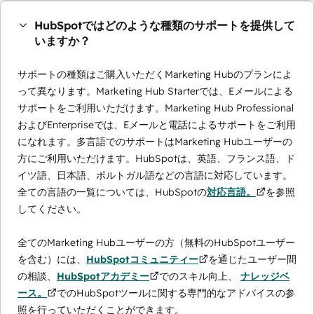
HubSpotではどのような種類のサポートを提供して
いますか？
サポートの種類はご購入いただくMarketing Hubのプランによ
って異なります。Marketing Hub Starterでは、Eメールによる
サポートをご利用いただけます。Marketing Hub Professional
およびEnterpriseでは、Eメールと電話によるサポートをご利用
になれます。多言語でのサポートはMarketing Hubユーザーの
方にご利用いただけます。HubSpotは、英語、フランス語、ド
イツ語、日本語、ポルトガル語などの言語に対応しています。
全ての言語の一覧については、HubSpotの
対応言語。
を参照
してください。
全てのMarketing Hubユーザーの方（無料のHubSpotユーザー
を含む）には、
HubSpotコミュニティー
を通じたユーザー間
の相談、
HubSpotアカデミー
でのスキル向上、
ナレッジベ
ース。
でのHubSpotツールに関する専門的なアドバイスの参
照を行っていただくことができます。