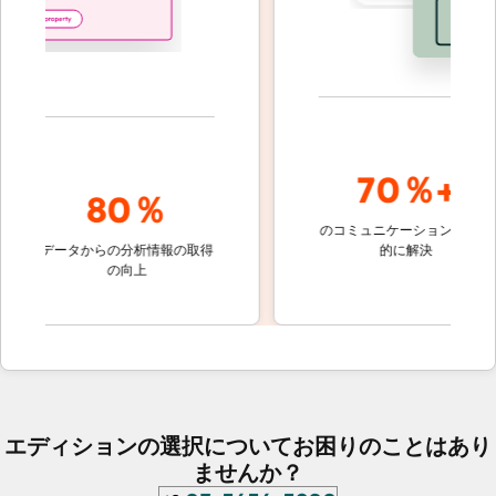
70％+
80％
のコミュニケーションを自動
顧客
の
データからの分析情報の取得
的に解決
しな
の向上
ケ
エディションの選択についてお困りのことはあり
ませんか？