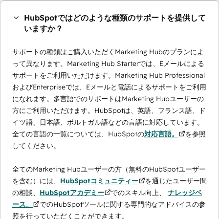
HubSpotではどのような種類のサポートを提供して
いますか？
サポートの種類はご購入いただくMarketing Hubのプランによ
って異なります。Marketing Hub Starterでは、Eメールによる
サポートをご利用いただけます。Marketing Hub Professional
およびEnterpriseでは、Eメールと電話によるサポートをご利用
になれます。多言語でのサポートはMarketing Hubユーザーの
方にご利用いただけます。HubSpotは、英語、フランス語、ド
イツ語、日本語、ポルトガル語などの言語に対応しています。
全ての言語の一覧については、HubSpotの
対応言語。
を参照
してください。
全てのMarketing Hubユーザーの方（無料のHubSpotユーザー
を含む）には、
HubSpotコミュニティー
を通じたユーザー間
の相談、
HubSpotアカデミー
でのスキル向上、
ナレッジベ
ース。
でのHubSpotツールに関する専門的なアドバイスの参
照を行っていただくことができます。