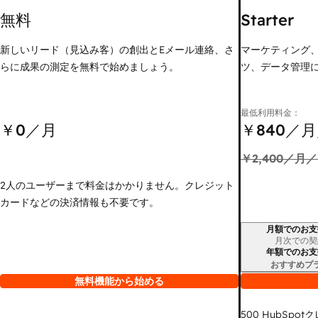
無料
Starter
新しいリード（見込み客）の創出とEメール連絡、さ
マーケティング
らに成果の測定を無料で始めましょう。
ツ、データ管理
最低利用料金：
￥0
／月
￥840
／月
￥2,400
／月／
2人のユーザーまで料金はかかりません。クレジット
カードなどの決済情報も不要です。
月額でのお支
請求期間
月次での契
年額でのお支
おすすめプ
無料機能から始める
500
HubSpot