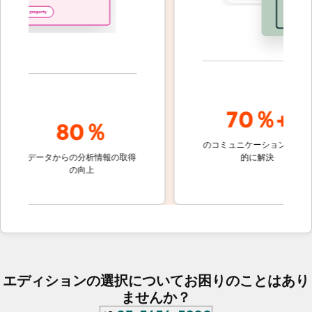
70％+
80％
のコミュニケーションを自動
顧客
の
データからの分析情報の取得
的に解決
しな
の向上
ケ
エディションの選択についてお困りのことはあり
ませんか？