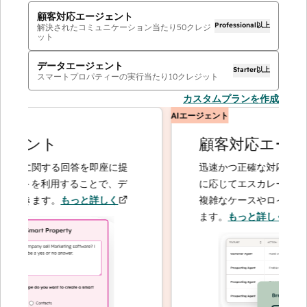
顧客対応エージェント
Professional以上
解決されたコミュニケーション当たり
50
クレジ
ット
データエージェント
Starter以上
スマートプロパティーの実行当たり
10
クレジット
カスタムプランを作成
AIエージェント
ェント
顧客対応エージェ
客に関する回答を即座に提
迅速かつ正確な対応で問い合
ントを利用することで、デ
に応じてエスカレーションす
できます。
もっと詳しく
複雑なケースやロイヤルティ
ます。
もっと詳しく