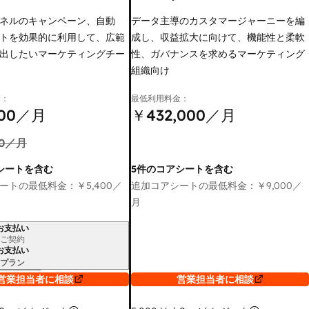
ネルのキャンペーン、自動
データ主導のカスタマージャーニーを編
トを効果的に利用して、広範
成し、収益拡大に向けて、機能性と柔軟
出したいマーケティングチー
性、ガバナンスを求めるマーケティング
組織向け
金：
最低利用料金：
00
／月
￥432,000
／月
0
／月
シートを含む
5件のコアシートを含む
ートの最低料金：
￥5,400
／
追加コアシートの最低料金：
￥9,000
／
月
お支払い
ご契約
お支払い
プラン
営業担当者に相談
営業担当者に相談