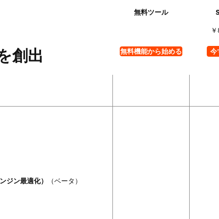
￥
を創出
無料機能から始める
今
エンジン最適化）
（ベータ）