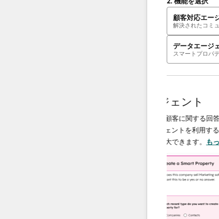
2.
機能を選択
顧客対応エー
解決されたコミ
データエージ
スマートプロパ
AIエージェント
データエージェント
解決し、必要
調査や分析を行い、顧客に関する回答を即
で、チームは
供するAI搭載エージェントを利用すること
上に集中でき
ータ運用の規模を拡大できます。
もっと詳