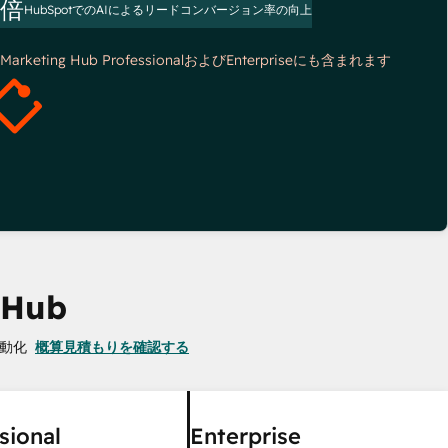
3倍
HubSpotでのAIによるリードコンバージョン率の向上
*Marketing Hub ProfessionalおよびEnterpriseにも含まれます
 Hub
動化
概算見積もりを確認する
sional
Enterprise