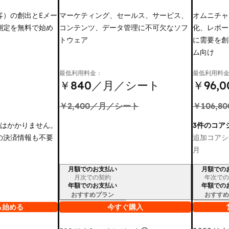
客）の創出とEメー
マーケティング、セールス、サービス、
オムニチャ
測定を無料で始め
コンテンツ、データ管理に不可欠なソフ
化、レポー
トウェア
に需要を創
ム向け
最低利用料金：
最低利用料
￥840
／月／シート
￥96,0
￥2,400
／月／シート
￥106,80
金はかかりません。
3件のコア
の決済情報も不要
追加コアシ
月
月額でのお支払い
月額での
請求期間
請求期間
月次での契約
年次での
年額でのお支払い
年額での
おすすめプラン
おすすめ
ら始める
今すぐ購入