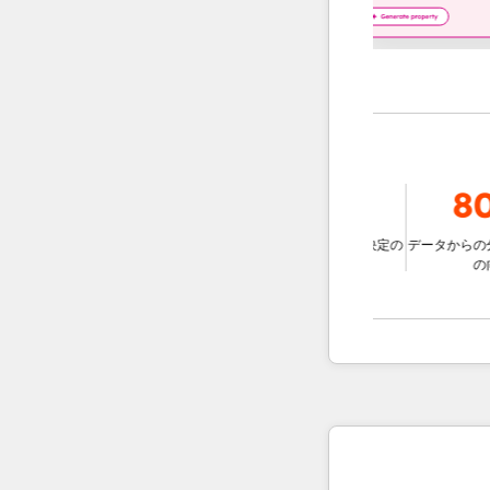
39％
78％
80
ージェントを使用
ムと比較して、チ
データに基づいた意思決定の
データからの分析情
迅速な解決する
改善
の向上