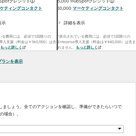
Spotクレジット
5,000
HubSpotクレジット
ケティングコンタクト
10,000
マーケティングコンタクト
表示
詳細を表示
いる費用には、必須で1回限りの
*表示されている費用には、必須で1回限りの
onal導入支援（料金は
￥360,000
）は含
Enterprise導入支援（料金は
￥840,000
）は含ま
。
もっと詳しく
れません。
もっと詳しく
seのプランを表示
化しましょう。全てのアクションを確認し、準備ができたらいつで
の場合）。