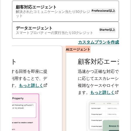
顧客対応エージェント
Professional以上
解決されたコミュニケーション当たり
50
クレジ
ット
データエージェント
Starter以上
スマートプロパティーの実行当たり
10
クレジット
カスタムプランを作成
AIエージェント
ント
顧客対応エージェン
関する回答を即座に提
迅速かつ正確な対応で問い合わ
トを利用することで、デ
に応じてエスカレーションする
ます。
もっと詳しく
複雑なケースやロイヤルティー
ます。
もっと詳しく