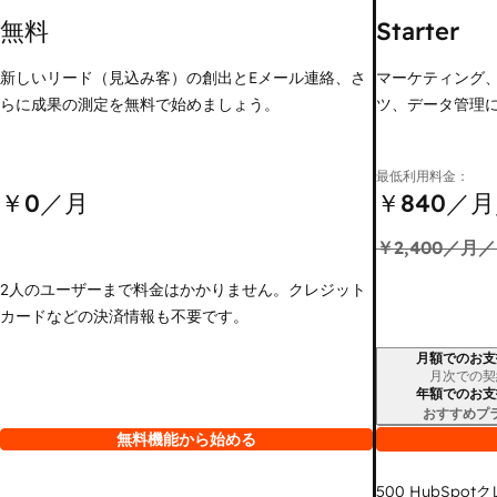
無料
Starter
新しいリード（見込み客）の創出とEメール連絡、さ
マーケティング
らに成果の測定を無料で始めましょう。
ツ、データ管理
最低利用料金：
￥0
／月
￥840
／月
￥2,400
／月／
2人のユーザーまで料金はかかりません。クレジット
カードなどの決済情報も不要です。
月額でのお支
請求期間
月次での契
年額でのお支
おすすめプ
無料機能から始める
500
HubSpot