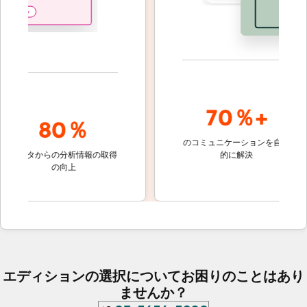
70％+
80％
のコミュニケーションを自動
顧客対
データからの分析情報の取得
的に解決
しない
の向上
ケッ
エディションの選択についてお困りのことはあり
ませんか？