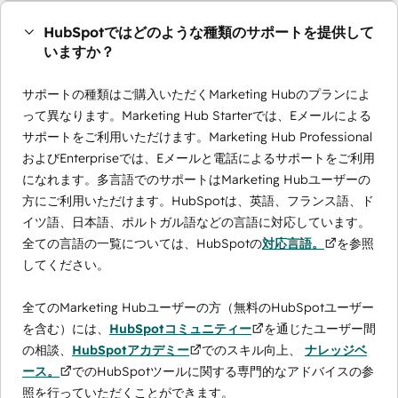
HubSpotではどのような種類のサポートを提供して
いますか？
サポートの種類はご購入いただくMarketing Hubのプランによ
って異なります。Marketing Hub Starterでは、Eメールによる
サポートをご利用いただけます。Marketing Hub Professional
およびEnterpriseでは、Eメールと電話によるサポートをご利用
になれます。多言語でのサポートはMarketing Hubユーザーの
方にご利用いただけます。HubSpotは、英語、フランス語、ド
イツ語、日本語、ポルトガル語などの言語に対応しています。
全ての言語の一覧については、HubSpotの
対応言語。
を参照
してください。
全てのMarketing Hubユーザーの方（無料のHubSpotユーザー
を含む）には、
HubSpotコミュニティー
を通じたユーザー間
の相談、
HubSpotアカデミー
でのスキル向上、
ナレッジベ
ース。
でのHubSpotツールに関する専門的なアドバイスの参
照を行っていただくことができます。