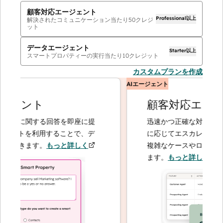
顧客対応エージェント
Professional以上
解決されたコミュニケーション当たり
50
クレジ
ット
データエージェント
Starter以上
スマートプロパティーの実行当たり
10
クレジット
カスタムプランを作成
AIエージェント
ェント
顧客対応エージェ
客に関する回答を即座に提
迅速かつ正確な対応で問い合
ントを利用することで、デ
に応じてエスカレーションす
できます。
もっと詳しく
複雑なケースやロイヤルティ
ます。
もっと詳しく