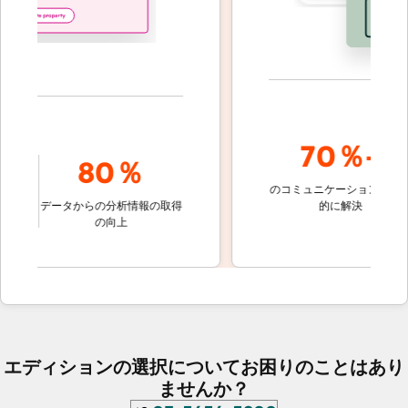
70％+
80％
のコミュニケーションを自動
顧
の
データからの分析情報の取得
的に解決
し
の向上
エディションの選択についてお困りのことはあり
ませんか？