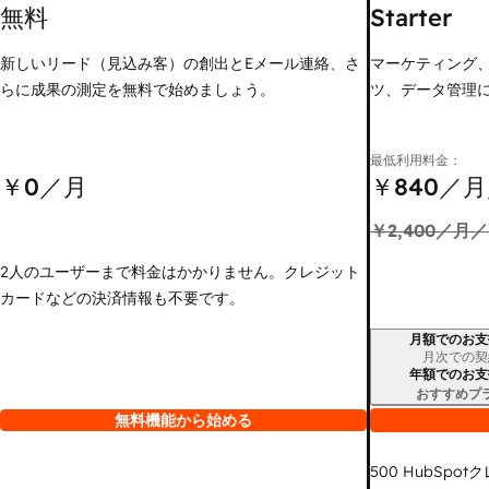
無料
Starter
新しいリード（見込み客）の創出とEメール連絡、さ
マーケティング
らに成果の測定を無料で始めましょう。
ツ、データ管理
最低利用料金：
￥0
／月
￥840
／月
￥2,400
／月／
2人のユーザーまで料金はかかりません。クレジット
カードなどの決済情報も不要です。
月額でのお支
請求期間
月次での契
年額でのお支
おすすめプ
無料機能から始める
500
HubSpot