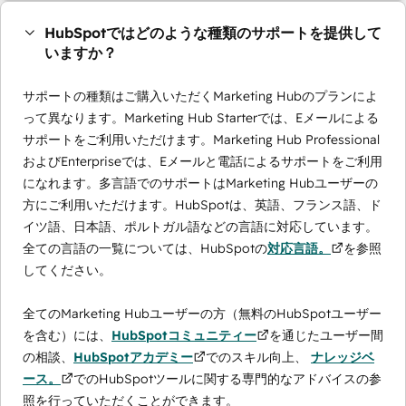
HubSpotではどのような種類のサポートを提供して
いますか？
サポートの種類はご購入いただくMarketing Hubのプランによ
って異なります。Marketing Hub Starterでは、Eメールによる
サポートをご利用いただけます。Marketing Hub Professional
およびEnterpriseでは、Eメールと電話によるサポートをご利用
になれます。多言語でのサポートはMarketing Hubユーザーの
方にご利用いただけます。HubSpotは、英語、フランス語、ド
イツ語、日本語、ポルトガル語などの言語に対応しています。
全ての言語の一覧については、HubSpotの
対応言語。
を参照
してください。
全てのMarketing Hubユーザーの方（無料のHubSpotユーザー
を含む）には、
HubSpotコミュニティー
を通じたユーザー間
の相談、
HubSpotアカデミー
でのスキル向上、
ナレッジベ
ース。
でのHubSpotツールに関する専門的なアドバイスの参
照を行っていただくことができます。