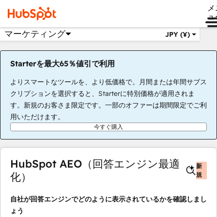
メ
ュ
マーケティング
JPY (¥)
Starterを最大65％値引で利用
よりスマートなツールを、より低価格で。月間または年間サブス
クリプションを選択すると、Starterに特別価格が適用されま
す。新規のお客さま限定です。一部のオファーは期間限定でご利
用いただけます。
今すぐ購入
HubSpot AEO（回答エンジン最適
新
化）
規
自社が回答エンジンでどのように表示されているかを確認しまし
ょう