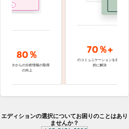
70％+
80％
のコミュニケーションを自動
顧客対応
ータからの分析情報の取得
的に解決
しないチ
の向上
ケット
エディションの選択についてお困りのことはあり
ませんか？