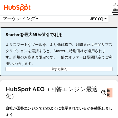
メ
ュ
マーケティング
JPY (¥)
Starterを最大65％値引で利用
よりスマートなツールを、より低価格で。月間または年間サブス
クリプションを選択すると、Starterに特別価格が適用されま
す。新規のお客さま限定です。一部のオファーは期間限定でご利
用いただけます。
今すぐ購入
HubSpot AEO（回答エンジン最適
新
化）
規
自社が回答エンジンでどのように表示されているかを確認しまし
ょう