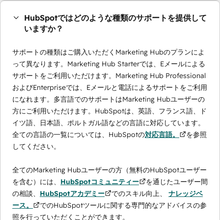
HubSpotではどのような種類のサポートを提供して
いますか？
サポートの種類はご購入いただくMarketing Hubのプランによ
って異なります。Marketing Hub Starterでは、Eメールによる
サポートをご利用いただけます。Marketing Hub Professional
およびEnterpriseでは、Eメールと電話によるサポートをご利用
になれます。多言語でのサポートはMarketing Hubユーザーの
方にご利用いただけます。HubSpotは、英語、フランス語、ド
イツ語、日本語、ポルトガル語などの言語に対応しています。
全ての言語の一覧については、HubSpotの
対応言語。
を参照
してください。
全てのMarketing Hubユーザーの方（無料のHubSpotユーザー
を含む）には、
HubSpotコミュニティー
を通じたユーザー間
の相談、
HubSpotアカデミー
でのスキル向上、
ナレッジベ
ース。
でのHubSpotツールに関する専門的なアドバイスの参
照を行っていただくことができます。