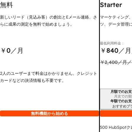
無料
Starter
新しいリード（見込み客）の創出とEメール連絡、さ
マーケティング
らに成果の測定を無料で始めましょう。
ツ、データ管理
最低利用料金：
￥0
／月
￥840
／月
￥2,400
／月／
2人のユーザーまで料金はかかりません。クレジット
カードなどの決済情報も不要です。
月額でのお支
請求期間
月次での契
年額でのお支
おすすめプ
無料機能から始める
500
HubSpot