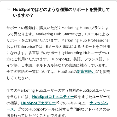
HubSpotではどのような種類のサポートを提供して
いますか？
サポートの種類はご購入いただくMarketing Hubのプランによ
って異なります。Marketing Hub Starterでは、Eメールによる
サポートをご利用いただけます。Marketing Hub Professional
およびEnterpriseでは、Eメールと電話によるサポートをご利用
になれます。多言語でのサポートはMarketing Hubユーザーの
方にご利用いただけます。HubSpotは、英語、フランス語、ド
イツ語、日本語、ポルトガル語などの言語に対応しています。
全ての言語の一覧については、HubSpotの
対応言語。
を参照
してください。
全てのMarketing Hubユーザーの方（無料のHubSpotユーザー
を含む）には、
HubSpotコミュニティー
を通じたユーザー間
の相談、
HubSpotアカデミー
でのスキル向上、
ナレッジベ
ース。
でのHubSpotツールに関する専門的なアドバイスの参
照を行っていただくことができます。