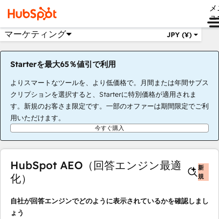
メ
ュ
マーケティング
JPY (¥)
Starterを最大65％値引で利用
よりスマートなツールを、より低価格で。月間または年間サブス
クリプションを選択すると、Starterに特別価格が適用されま
す。新規のお客さま限定です。一部のオファーは期間限定でご利
用いただけます。
今すぐ購入
HubSpot AEO（回答エンジン最適
新
化）
規
自社が回答エンジンでどのように表示されているかを確認しまし
ょう