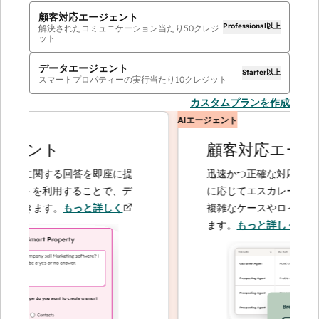
顧客対応エージェント
Professional以上
解決されたコミュニケーション当たり
50
クレジ
ット
データエージェント
Starter以上
スマートプロパティーの実行当たり
10
クレジット
カスタムプランを作成
AIエージェント
ェント
顧客対応エージェ
客に関する回答を即座に提
迅速かつ正確な対応で問い合
ントを利用することで、デ
に応じてエスカレーションす
できます。
もっと詳しく
複雑なケースやロイヤルティ
ます。
もっと詳しく