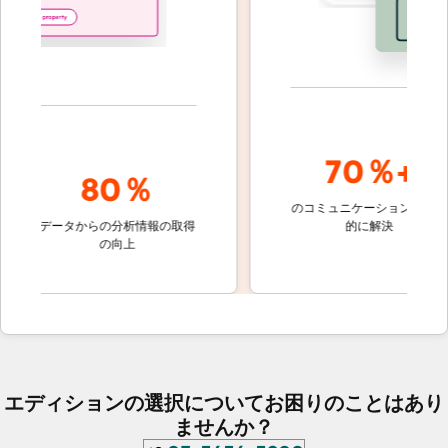
70％+
80％
のコミュニケーションを自動
顧客
の
データからの分析情報の取得
的に解決
しな
の向上
ケ
エディションの選択についてお困りのことはあり
ませんか？