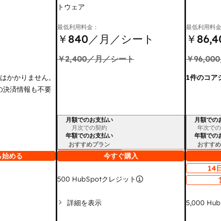
トウェア
最低利用料金：
最低利用料
￥840
／月／シート
￥86,4
￥2,400
／月／シート
￥96,000
金はかかりません。
1件のコア
の決済情報も不要
月額でのお支払い
月額での
請求期間
請求期間
月次での契約
年次での
年額でのお支払い
年額での
おすすめプラン
おすすめ
ら始める
今すぐ購入
14
500
HubSpotクレジット
詳細を表示
5,000
Hu