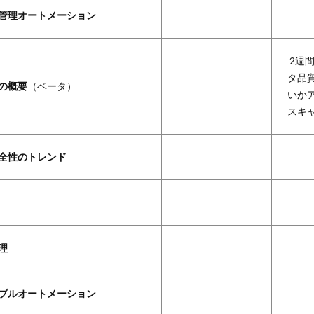
管理オートメーション
2週
タ品
の概要
（ベータ）
いか
スキ
全性のトレンド
理
ブルオートメーション