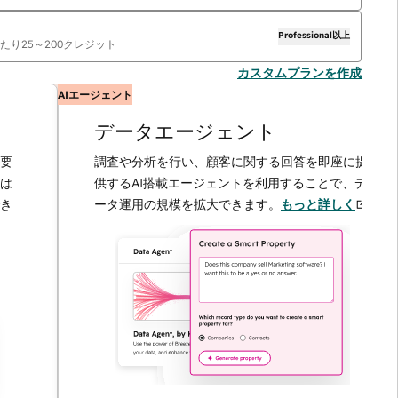
Professional以上
当たり
25
～
200
クレジット
カスタムプランを作成
AIエージェント
データエージェント
調査や分析を行い、顧客に関する回答を即座に提
供するAI搭載エージェントを利用することで、デ
ータ運用の規模を拡大できます。
もっと詳しく