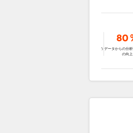
9％
78％
80％
ェントを使用
比較して、チ
データに基づいた意思決定の
データからの分析情報の
な解決する
改善
の向上