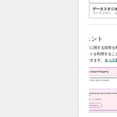
データスタジ
ワークフロー、
AIエージェント
データエージェント
決し、必要
調査や分析を行い、顧客に関する回答を即座
、チームは
供するAI搭載エージェントを利用することで、
に集中でき
ータ運用の規模を拡大できます。
もっと詳し