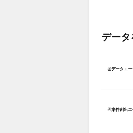
データ
データエー
案件創出エ