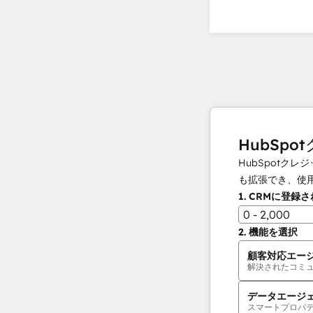
HubSpo
HubSpot
も拡張でき、使
1.
CRMに登録
0 - 2,000
2.
機能を選択
顧客対応エー
解決されたコミ
データエージ
スマートプロパ