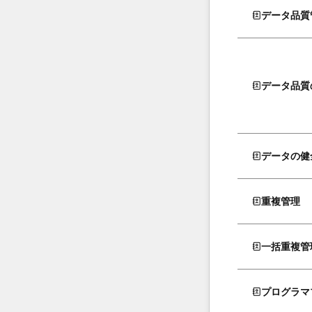
データ品質
データ品質
データの健
重複管理
一括重複管
プログラマ