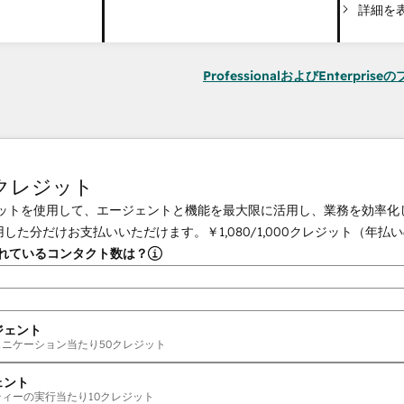
詳細を
ProfessionalおよびEnterpri
tクレジット
クレジットを使用して、エージェントと機能を最大限に活用し、業務を効率
用した分だけお支払いいただけます。
￥1,080
/
1,000
クレジット（年払い
されているコンタクト数は？
ジェント
ュニケーション当たり
50
クレジット
ェント
ティーの実行当たり
10
クレジット