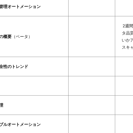
管理オートメーション
2週
タ品
の概要
（ベータ）
いか
スキ
全性のトレンド
理
ブルオートメーション