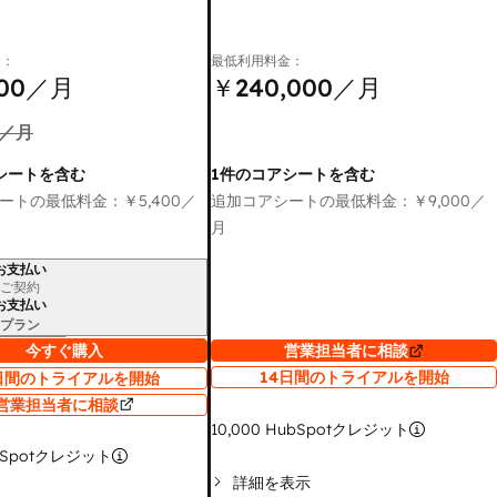
金：
最低利用料金：
00
／月
￥240,000
／月
／月
シートを含む
1件のコアシートを含む
ートの最低料金：
￥5,400
／
追加コアシートの最低料金：
￥9,000
／
月
お支払い
ご契約
お支払い
プラン
今すぐ購入
営業担当者に相談
14日間のトライアルを開始
日間のトライアルを開始
営業担当者に相談
10,000
HubSpotクレジット
bSpotクレジット
詳細を表示