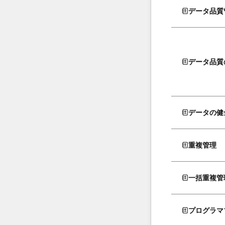
データ品質
データ品質
データの健
重複管理
一括重複管
プログラマ