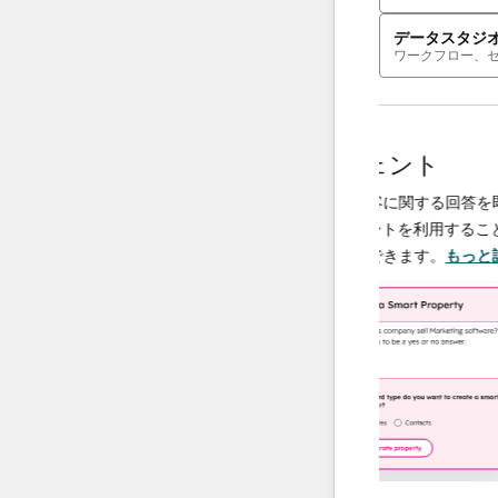
データスタジ
ワークフロー、
AIエージェント
データエージェント
決し、必要
調査や分析を行い、顧客に関する回答を即座
、チームは
供するAI搭載エージェントを利用することで
に集中でき
ータ運用の規模を拡大できます。
もっと詳し