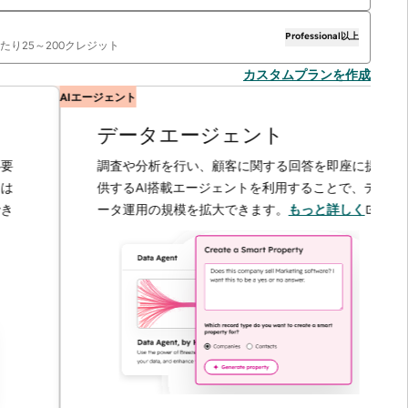
Professional以上
当たり
25
～
200
クレジット
カスタムプランを作成
AIエージェント
データエージェント
調査や分析を行い、顧客に関する回答を即座に提
供するAI搭載エージェントを利用することで、デ
ータ運用の規模を拡大できます。
もっと詳しく