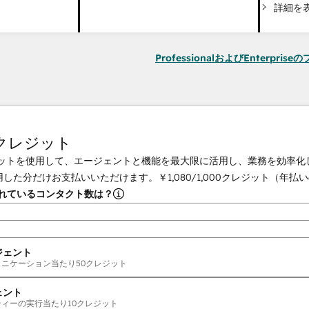
詳細を
ProfessionalおよびEnterpri
tクレジット
クレジットを使用して、エージェントと機能を最大限に活用し、業務を効率
用した分だけお支払いいただけます。
￥1,080
/
1,000
クレジット（年払い
されているコンタクト数は？
ジェント
ュニケーション当たり
50
クレジット
ェント
ティーの実行当たり
10
クレジット