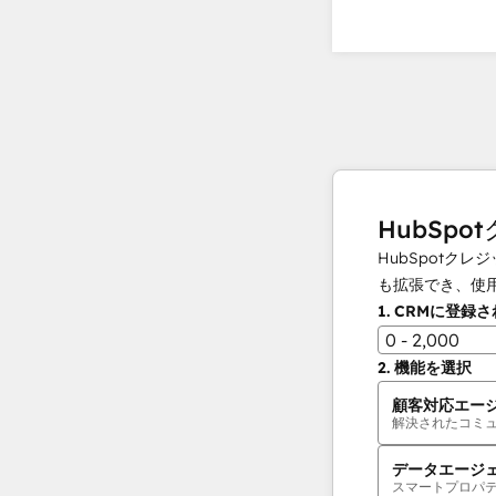
HubSpo
HubSpot
も拡張でき、使
1.
CRMに登録
0 - 2,000
2.
機能を選択
顧客対応エー
解決されたコミ
データエージ
スマートプロパ