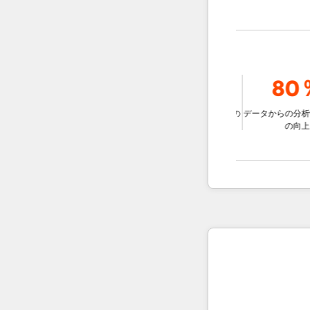
9％
78％
80％
ェントを使用
比較して、チ
データに基づいた意思決定の
データからの分析情報の
な解決する
改善
の向上