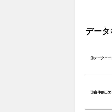
データ
データエー
案件創出エ