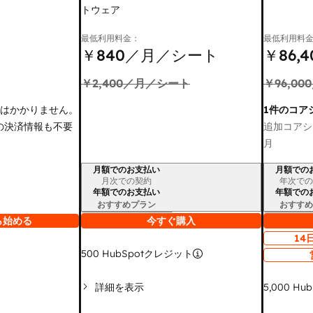
トウェア
最低利用料金：
最低利用料
￥840
／月／シート
￥86,4
￥2,400
／月／シート
￥96,000
金はかかりません。
1件のコア
の決済情報も不要
追加コアシ
月
月額でのお支払い
月額での
請求期間
請求期間
月次での契約
年次での
年額でのお支払い
年額での
おすすめプラン
おすすめ
ら始める
今すぐ購入
14
500
HubSpotクレジット
詳細を表示
5,000
Hu