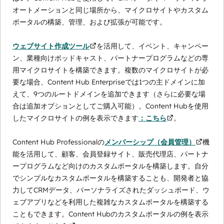
オートメーションと同じ場所から、マイクロサイトやカスタム
ポータルの構築、管理、および拡張が可能です。
ウェブサイト作成ツール
を活用して、イベント、キャンペー
ン、業種向けポッドキャスト、パートナープログラムなどの専
用マイクロサイトを構築できます。複数のマイクロサイトが必
要な場合、Content Hub Enterpriseでは1つの主ドメインに加
えて、9つのルートドメインを追加できます（さらに必要な場
合は追加オプションとしてご購入可能）。Content Hubを使用
したマイクロサイトの例を表示できます
：こちら
。
Content Hub Professionalの
メンバーシップ（会員管理）
機
能を活用して、顧客、会員登録サイト、販売代理店、パートナ
ープログラムなど向けのカスタムポータルを構築します。自分
でシンプルなカスタムポータルを構築することも、開発者と協
力してCRMデータ、パーソナライズされたダッシュボード、ウ
ェブアプリなどを利用した複雑なカスタムポータルを構築する
こともできます。Content Hubのカスタムポータルの例を表示