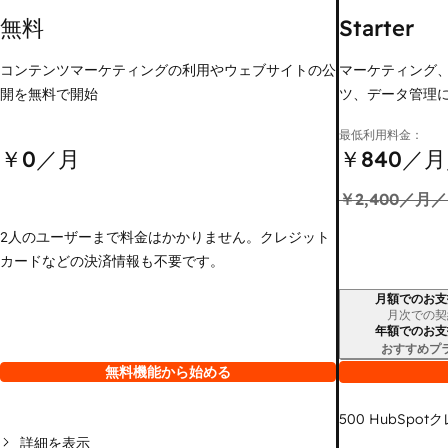
無料
Starter
コンテンツマーケティングの利用やウェブサイトの公
マーケティング
開を無料で開始
ツ、データ管理
最低利用料金：
￥0
／月
￥840
／月
￥2,400
／月／
2人のユーザーまで料金はかかりません。クレジット
カードなどの決済情報も不要です。
月額でのお支
請求期間
月次での契
年額でのお支
おすすめプ
無料機能から始める
500
HubSpot
詳細を表示