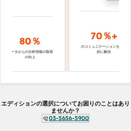
70％+
80％
のコミュニケーションを自動
顧客対
データからの分析情報の取得
的に解決
しない
の向上
ケッ
エディションの選択についてお困りのことはあり
ませんか？
03-5656-5900