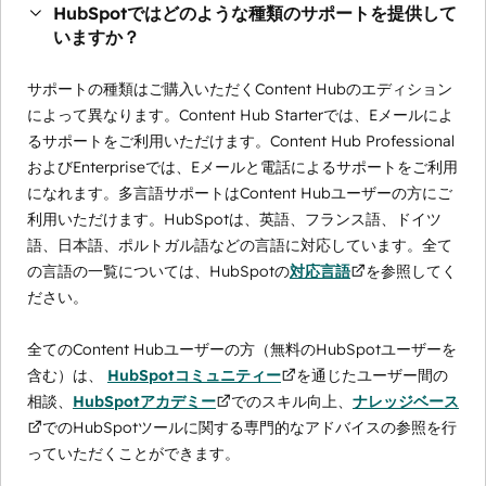
HubSpotではどのような種類のサポートを提供して
いますか？
サポートの種類はご購入いただくContent Hubのエディション
によって異なります。Content Hub Starterでは、Eメールによ
るサポートをご利用いただけます。Content Hub Professional
およびEnterpriseでは、Eメールと電話によるサポートをご利用
になれます。多言語サポートはContent Hubユーザーの方にご
利用いただけます。HubSpotは、英語、フランス語、ドイツ
語、日本語、ポルトガル語などの言語に対応しています。全て
の言語の一覧については、HubSpotの
対応言語
を参照してく
ださい。
全てのContent Hubユーザーの方（無料のHubSpotユーザーを
含む）は、
HubSpotコミュニティー
を通じたユーザー間の
相談、
HubSpotアカデミー
でのスキル向上、
ナレッジベース
でのHubSpotツールに関する専門的なアドバイスの参照を行
っていただくことができます。